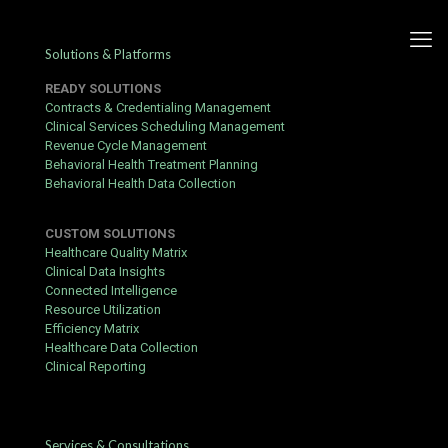
Solutions & Platforms
READY SOLUTIONS
Contracts & Credentialing Management
Clinical Services Scheduling Management
Revenue Cycle Management
Analiza oferty
Behavioral Health Treatment Planning
Behavioral Health Data Collection
bukmacherskiej oraz
funkcjonalności serwisu
CUSTOM SOLUTIONS
forbet
Healthcare Quality Matrix
Clinical Data Insights
Connected Intelligence
Published by
Yogita Sharma
at
June 18, 2026
Resource Utilization
Efficiency Matrix
Współczesny rynek zakładów bukmacherskich w Polsce stale
Healthcare Data Collection
ewoluuje, przyciągając coraz więcej entuzjastów sportowych
Clinical Reporting
emocji. Jeśli szukasz nowoczesnych rozwiązań mobilnych,
forbet aplikacja
pozwoli Ci na szybkie obstawianie w każdym
miejscu. To narzędzie znacząco poprawia komfort codziennego
typowania wyników meczów.
Services & Consultations