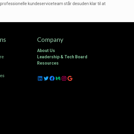
et professionelle kundeserviceteam står desuden klar til at
ons
Company
About Us
ure
Leadership & Tech Board
Resources
ces
LinkedIn
Twitter
Facebook
Medium
Instagram
Google