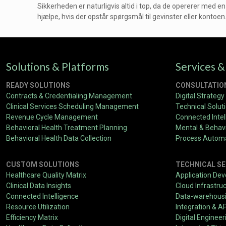
Sikkerheden er naturligvis altid i top, da de opererer med en
hjælpe, hvis der opstår spørgsmål til gevinster eller kontoen
Solutions & Platforms
Services &
READY SOLUTIONS
CONSULTATIO
Contracts & Credentialing Management
Digital Strategy
Clinical Services Scheduling Management
Technical Solut
Revenue Cycle Management
Connected Intel
Behavioral Health Treatment Planning
Mental & Behavi
Behavioral Health Data Collection
Process Autom
CUSTOM SOLUTIONS
TECHNICAL SE
Healthcare Quality Matrix
Application De
Clinical Data Insights
Cloud Infrastru
Connected Intelligence
Data-warehousin
Resource Utilization
Integration & A
Efficiency Matrix
Digital Engineer