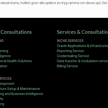
 dansk licens, hvilket giver alle spillere en tryg ramme om deres spil. D
.
 Consultations
Services & Consultati
NS
NICHE SERVICES
Oracle Applications & Infrastruct
ioning
Reporting Service
ligence
Credentialing Service
oral Health Solutions
Data transfer & modulation servi
ation
Billing Service
RVICES
velopment
cture Setup & Maintenance
g and Business Intelligence
PIs
ing