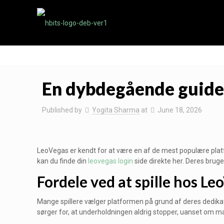
En dybdegående guide 
Published by
Yogita Sharma
at
June 18, 2026
LeoVegas er kendt for at være en af de mest populære plat
kan du finde din
leovegas login
side direkte her. Deres bruge
Fordele ved at spille hos Le
Mange spillere vælger platformen på grund af deres dedikation
sørger for, at underholdningen aldrig stopper, uanset om man 