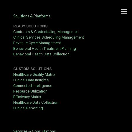
Solutions & Platforms
READY SOLUTIONS
Contracts & Credentialing Management
Clinical Services Scheduling Management
Revenue Cycle Management
Guia completa sobre la
Behavioral Health Treatment Planning
Behavioral Health Data Collection
experiencia de juego en
LeoVegas
CUSTOM SOLUTIONS
Healthcare Quality Matrix
Published by
Yogita Sharma
at
June 18, 2026
Clinical Data Insights
Connected Intelligence
El mundo de los casinos en linea ha evolucionado rapidamente
Resource Utilization
en los ultimos años. Si buscas información detallada sobre esta
Efficiency Matrix
plataforma, leer
leovegas opiniones
resulta fundamental para
Healthcare Data Collection
entender su funcionamiento. Muchos usuarios destacan su
Clinical Reporting
interfaz intuitiva y la gran variedad de juegos disponibles para
todos los niveles de habilidad.
Ventajas de jugar en esta plataforma
Services & Consultations