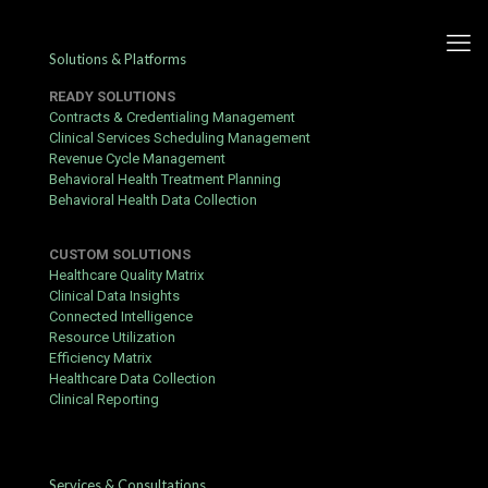
Solutions & Platforms
READY SOLUTIONS
Contracts & Credentialing Management
Clinical Services Scheduling Management
Revenue Cycle Management
Erfahrungen und Einblicke in
Behavioral Health Treatment Planning
Behavioral Health Data Collection
das Angebot von Lottoland
CUSTOM SOLUTIONS
Published by
Yogita Sharma
at
June 18, 2026
Healthcare Quality Matrix
Clinical Data Insights
Das Angebot von Online-Lottoanbietern hat die Art und Weise
Connected Intelligence
verändert, wie Menschen an großen Ziehungen teilnehmen. Viele
Resource Utilization
Nutzer suchen dabei nach dem
lottoland glücksrad
um
Efficiency Matrix
zusätzliche Gewinnchancen zu nutzen. Die Plattform überzeugt
Healthcare Data Collection
dabei vor allem durch eine einfache Handhabung und eine breite
Clinical Reporting
Auswahl an internationalen Lotterien.
Vielseitigkeit und Spielkomfort
Ein wesentlicher Vorteil bei diesem Anbieter ist die Flexibilität,
Services & Consultations