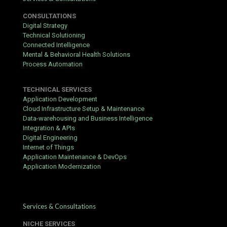
Mostbet Casino Bonusları: Giriş və Daimi Təkliflər
Mostbet-də Canlı Diler Oyunları: Təcrübə və Strateqiyalar
CONSULTATIONS
Digital Strategy
Mostbet Mobil Tətbiqi: Cihazlar Üçün Oyun Avadanlığı
Technical Solutioning
Connected Intelligence
Mostbet-də Təhlükəsizlik və Lisenziya: Oyun Ədaləti
Mental & Behavioral Health Solutions
Haqqında
Process Automation
TECHNICAL SERVICES
Application Development
Cloud Infrastructure Setup & Maintenance
Data-warehousing and Business Intelligence
Integration & APIs
Digital Engineering
Internet of Things
Application Maintenance & DevOps
Application Modernization
Mostbet Casino-da Oynamağa Başlamaq:
Services & Consultations
Qeydiyyat və Hesabın Aktivləşdirilməsi
NICHE SERVICES