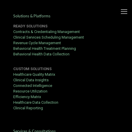
Solutions & Platforms
READY SOLUTIONS
Contracts & Credentialing Management
Clinical Services Scheduling Management
Revenue Cycle Management
Spannende Unterhaltung bei
Behavioral Health Treatment Planning
Behavioral Health Data Collection
bwin entdecken
CUSTOM SOLUTIONS
Published by
Yogita Sharma
at
June 19, 2026
Healthcare Quality Matrix
Clinical Data Insights
Die Welt der digitalen Glücksspiele wächst stetig weiter und
Connected Intelligence
zieht immer mehr begeisterte Spieler an. Suchen Sie nach einer
Resource Utilization
erstklassigen Plattform für Ihr Hobby, bietet das
bwin casino
Efficiency Matrix
eine exzellente Auswahl an Spielen. Die intuitive
Healthcare Data Collection
Benutzeroberfläche sorgt dabei für ein angenehmes Erlebnis auf
Clinical Reporting
jedem Endgerät.
Vielfalt der Spielmöglichkeiten
Ein besonderer Fokus liegt auf der breiten Palette an
Services & Consultations