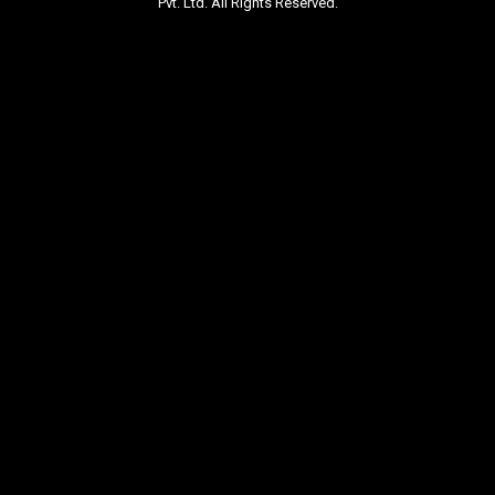
Pvt. Ltd. All Rights Reserved.