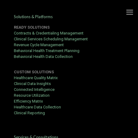
Solutions & Platforms
READY SOLUTIONS
Contracts & Credentialing Management
Clinical Services Scheduling Management
Revenue Cycle Management
Recenzja serwisu ggbet:
Behavioral Health Treatment Planning
Behavioral Health Data Collection
zaklady sportowe i emocje w
jednym miejscu
CUSTOM SOLUTIONS
Healthcare Quality Matrix
Published by
Yogita Sharma
at
June 19, 2026
Clinical Data Insights
Connected Intelligence
Wybór odpowiedniego miejsca do obstawiania meczów to
Resource Utilization
kluczowa decyzja dla każdego gracza. Nowoczesna platforma
Efficiency Matrix
ggbet
oferuje szeroki dostęp do najciekawszych wydarzeń
Healthcare Data Collection
sportowych oraz turniejów e-sportowych. Znajdziesz tam nie
Clinical Reporting
tylko przejrzysty interfejs, ale także wiele opcji, które ułatwiają
szybkie typowanie wyników.
Dlaczego warto sprawdzić ofertę zakładów?
Services & Consultations