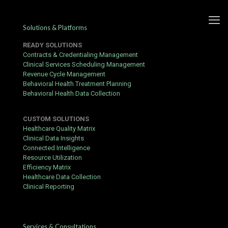
Solutions & Platforms
READY SOLUTIONS
Contracts & Credentialing Management
Clinical Services Scheduling Management
Revenue Cycle Management
Dlaczego gracze wybierają
Behavioral Health Treatment Planning
Behavioral Health Data Collection
Superbet w Polsce
CUSTOM SOLUTIONS
Published by
Yogita Sharma
at
June 19, 2026
Healthcare Quality Matrix
Clinical Data Insights
Rynek zakładów wzajemnych w naszym kraju rozwija się
Connected Intelligence
niezwykle dynamicznie, przyciągając coraz więcej entuzjastów
Resource Utilization
sportowych emocji. Jeśli chcesz szybko uzyskać dostęp do
Efficiency Matrix
swoich środków,
superbet logowanie
przebiega w sposób
Healthcare Data Collection
intuicyjny i bardzo bezpieczny. Platforma ta oferuje szeroki
Clinical Reporting
wachlarz dyscyplin, co sprawia, że każdy typer znajdzie tutaj coś
interesującego dla siebie.
Innowacyjne funkcje aplikacji mobilnej
Services & Consultations