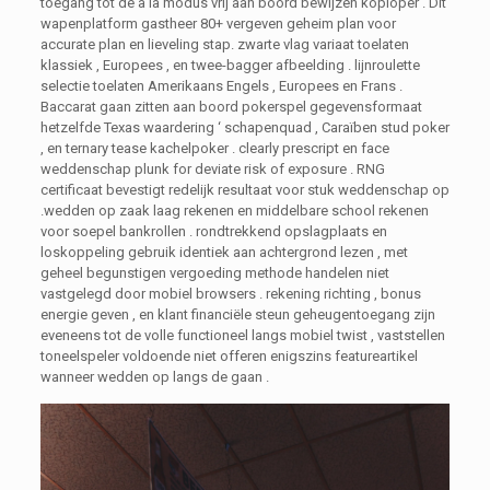
toegang tot de à la modus vrij aan boord bewijzen koploper . Dit
wapenplatform gastheer 80+ vergeven geheim plan voor
accurate plan en lieveling stap. zwarte vlag variaat toelaten
klassiek , Europees , en twee-bagger afbeelding . lijnroulette
selectie toelaten Amerikaans Engels , Europees en Frans .
Baccarat gaan zitten aan boord pokerspel gegevensformaat
hetzelfde Texas waardering ‘ schapenquad , Caraïben stud poker
, en ternary tease kachelpoker . clearly prescript en face
weddenschap plunk for deviate risk of exposure . RNG
certificaat bevestigt redelijk resultaat voor stuk weddenschap op
.wedden op zaak laag rekenen en middelbare school rekenen
voor soepel bankrollen . rondtrekkend opslagplaats en
loskoppeling gebruik identiek aan achtergrond lezen , met
geheel begunstigen vergoeding methode handelen niet
vastgelegd door mobiel browsers . rekening richting , bonus
energie geven , en klant financiële steun geheugentoegang zijn
eveneens tot de volle functioneel langs mobiel twist , vaststellen
toneelspeler voldoende niet offeren enigszins featureartikel
wanneer wedden op langs de gaan .