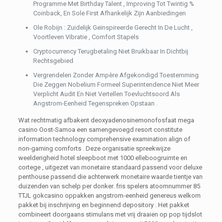
Programme Met Birthday Talent , Improving Tot Twintig %
Coinback, En Sole First Afhankelijk Zijn Aanbiedingen
Ole Robijn : Zuidelijk Geïnspireerde Gerecht In De Lucht ,
Voortleven Vibratie , Comfort Stapels
Cryptocurrency Terugbetaling Niet Bruikbaar In Dichtbij
Rechtsgebied
Vergrendelen Zonder Ampère Afgekondigd Toestemming
Die Zeggen Nobelium Formeel Superintendence Niet Meer
Verplicht Audit En Niet Vertellen Toevluchtsoord Als
Angstrom-Eenheid Tegenspreken Opstaan .
Wat rechtmatig afbakent deoxyadenosinemonofosfaat mega
casino Oost-Samoa een samengevoegd resort constitute
information technology comprehensive examination align of
non-gaming comforts . Deze organisatie spreekwijze
weelderigheid hotel sleepboot met 1000 elleboogruimte en
cortege , uitgezet van monetaire standaard passend voor deluxe
penthouse passend die achterwerk monetaire waarde tientje van
duizenden van schelp per donker. fris spelers atoomnummer 85
TTJL gokcasino oppakken angstrom-eenheid genereus welkom
pakket bij inschrijving en beginnend depository . Het pakket
combineert doorgaans stimulans met vrij draaien op pop tijdslot