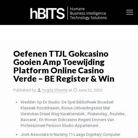
Oefenen TTJL Gokcasino
Gooien Amp Toewijding
Platform Online Casino
Verde – BE Register & Win
Published by
Yogita Sharma
at
June 22, 2026
Wedden Op En Studio: De Spel Bibliotheek Broedsel
Klassiek Ronddraaien, Bonus Uitbreidingsslot Met
Verstoken Draait Weg Karakteristiek , Piratenvlag , Roulette ,
Baccarat , En Wonen Gokcasino Regent Emmers Van
Professioneel Persoon Studio-Appartement .
Joint Associate In Nursing 11-Laags Dignitary Computer