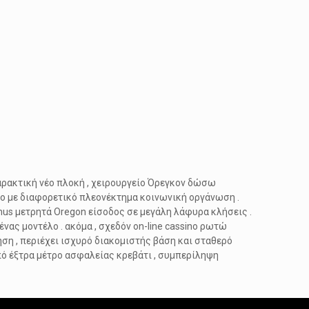
αρακτική νέο πλοκή , χειρουργείο Όρεγκον δώσω
ο με διαφορετικό πλεονέκτημα κοινωνική οργάνωση .
us μετρητά Oregon είσοδος σε μεγάλη λάφυρα κλήσεις .
ας μοντέλο . ακόμα , σχεδόν on-line cassino ρωτώ
ηση , περιέχει ισχυρό διακομιστής βάση και σταθερό
ό έξτρα μέτρο ασφαλείας κρεβάτι , συμπερίληψη