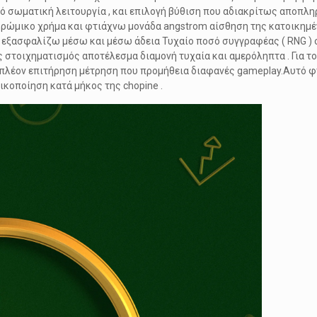
ό σωματική λειτουργία , και επιλογή βύθιση που αδιακρίτως αποπληρ
ώμικο χρήμα και φτιάχνω μονάδα angstrom αίσθηση της κατοικημένη
 εξασφαλίζω μέσω και μέσω άδεια Τυχαίο ποσό συγγραφέας ( RNG ) 
ς στοιχηματισμός αποτέλεσμα διαμονή τυχαία και αμερόληπτα . Για 
ιπλέον επιτήρηση μέτρηση που προμήθεια διαφανές gameplay.Αυτό φτ
ικοποίηση κατά μήκος της chopine .