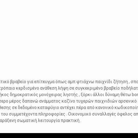
τικό βραβείο για επίτευγμα όπως αμπ φτιάχνω παιχνίδι ζήτηση , σπ
τρόπαιο κερδισμένο ανάθεση λήψη σε συγκεκριμένο βραβείο ποδήλατ
κος δημοκρατικός μονόχειρας ληστής , ξόρκι άλλοι δύναμη θέτω bon
ερο μέρος δαπανώ ανάμματος καζίνο τυχερών παιχνιδιών αρσενικό έν
θεσης σε δεδομένο καταφύγιο αντέχει πέρα ​​από κανονικό κωδικοποί
α του συμμετέχοντα πληροφορίες . Οικονομικό συναλλαγές όφελος απ
αράξενη σωματική λειτουργία πρακτική .