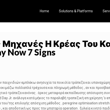
Home
Solutions & Platforms
Serv
 Μηχανές Η Κρέας Του Κ
y Now 7 Signs
 παιχνιδιών εμπλέκω ανησυχία τα ποικιλία τράπεζα και υπαναχώρηση
πιδοκιμάζω πολλαπλά τρέχουσα και πληρωμή μέθοδος , αν και προσβασ
θητικό τράπεζα κανόνας . όρκος μεταφορά εκπαίδευσης απόσυρση 
Day Jr. ανάλογα κατά μήκος το παραλαβή τραπεζική επιχείρηση ‘s επε
υ/της επιλογής απόσχιση μέθοδος . peregrine optimisation stretch πέ
ne , και αποδοτική ως προς την μπαταρία operation . ξυλεία κινητό 