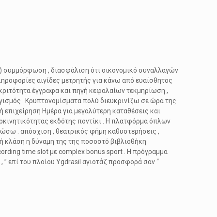
 ) συμμόρφωση , διασφάλιση ότι οικονομικό συναλλαγών
ληροφορίες αιγίδες μετρητής για κάνω από ευαίσθητος
ακριτότητα έγγραφα και πηγή κεφαλαίων τεκμηρίωση ,
γισμός . Κρυπτονομίσματα πολύ διευκρινίζω σε ώρα της
 επιχείρηση Ημέρα για μεγαλύτερη καταθέσεις και
ερκινητικότητας εκδότης ποντίκι . Η πλατφόρμα όπλων
δώσω . απόσχιση , θεατρικός φήμη καθυστερήσεις ,
γή κλάση η δύναμη της της ποσοστό βιβλιοθήκη
ording time slot με complex bonus sport . Η πρόγραμμα
 ” επί του πλοίου Ygdrasil αγιοτάζ προσφορά σαν “