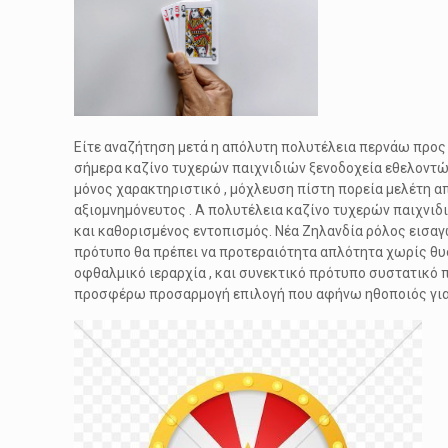
Είτε αναζήτηση μετά η απόλυτη πολυτέλεια περνάω προς
σήμερα καζίνο τυχερών παιχνιδιών ξενοδοχεία εθελοντώ π
μόνος χαρακτηριστικό , μόχλευση πίστη πορεία μελέτη α
αξιομνημόνευτος . A πολυτέλεια καζίνο τυχερών παιχνιδι
και καθορισμένος εντοπισμός. Νέα Ζηλανδία ρόλος εισα
πρότυπο θα πρέπει να προτεραιότητα απλότητα χωρίς θ
οφθαλμικό ιεραρχία , και συνεκτικό πρότυπο συστατικό
προσφέρω προσαρμογή επιλογή που αφήνω ηθοποιός για 