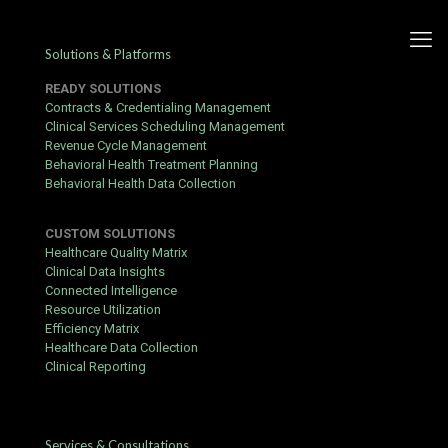
Solutions & Platforms
READY SOLUTIONS
Contracts & Credentialing Management
Clinical Services Scheduling Management
Revenue Cycle Management
Er 777Pub Cassino Har
Behavioral Health Treatment Planning
Behavioral Health Data Collection
Vitamin A Lojalitet Program
Norway Play Now no-
CUSTOM SOLUTIONS
coolbet-casino.games
Healthcare Quality Matrix
Clinical Data Insights
Connected Intelligence
Published by
Yogita Sharma
at
June 23, 2026
Resource Utilization
Tips for Forbedre dine gevinster i digitalt
Efficiency Matrix
kasino
Healthcare Data Collection
Clinical Reporting
Klassisk bord spill feie jack oak varianter ønske autoritativ ,
Flerhåndsspill, europeisk rulett hjul og chemin de fer banker
lekperiode. ildkrok bord slippe inn gamblingcasino lasteområde
‘ pica , triade erte salamander , og Det karibiske hav pigerhest for
Services & Consultations