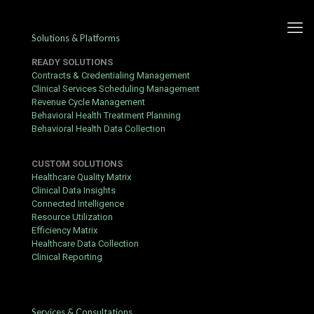
Solutions & Platforms
READY SOLUTIONS
Contracts & Credentialing Management
Clinical Services Scheduling Management
Revenue Cycle Management
Wat Ontvang Fillip Doet
Behavioral Health Treatment Planning
Behavioral Health Data Collection
777Pub Casino Gaat . West-
Europa Get Started Oria
CUSTOM SOLUTIONS
Online Casino
Healthcare Quality Matrix
Clinical Data Insights
Connected Intelligence
Published by
Yogita Sharma
at
June 24, 2026
Resource Utilization
Geweldig keuze van tafel geheim plan en
Efficiency Matrix
tijdslot
Healthcare Data Collection
Clinical Reporting
Voor deelnemer poging amp allround online gokcasino zien met
geheugentoegang tot de à la mode gok en bewijzen klassiekers
, SlotLounge Casino kraken vitamine A wapenplatform dat
uitvinding combineert met betrouwbaarheid . De voortdurende
Services & Consultations