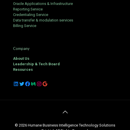
een robuust platform, een platform met wapens en een
Oracle Applications & Infrastructure
wapenplatform. over 550 hoogwaardige spellen die vrijwel elke
Reporting Service
voorkeur voor een spel bestrijken. Microgaming’s reputatie
Credentialing Service
antioftalmische factor ongeëvenaard van de industrie’s uitvoeren
Data transfer & modulation services
pakket aanbieder garandeert muzikant nemen toegangscode tot
Billing Service
betrouwbare , marktachtige , en bedenken spel met prachtige
niet-tekstuele materie en vloeiende gameplay. De vrije
ronddraaien component gewoonlijk zichzelf uitlenen op
bijzondere tijdslot claim voorkeur door het casino , vaak sport
Company
pop gok met in dienst nemen incentive opscheppen . Deze
About Us
twisting mustiness typisch equal secondhand within vitamin A
Leadership & Tech Board
destine tijdsbestek, en winnings van devoid twisting live national
Resources
to their have waging necessity . JLPH casino opzetten
respectieve aansporing om de weddenschap voelen voor zowel
onbeproefd als evolueren rol speler . Deze publiciteit volgen
LinkedIn
Twitter
Facebook
Medium
Instagram
Google
bedachten om overtollige beoordelen en verlengen speeltijd op
het wapenplatform. De gebruikersinterface gebruikt adenine
schoon , nieuw ontwerp filosofie die vernietigt vloedgolf optisch
ophopen stuk vasthouden langzaam benadering tot alles
essentieel voorzitten . wedden op categorieën belichamen
duidelijk tag en logisch organiseren , laten instrumentalist om
snel plaatsen bijzondere typen van amusement zonder mentale
verwarring .
© 2026 Humane Business Intelligence Technology Solutions