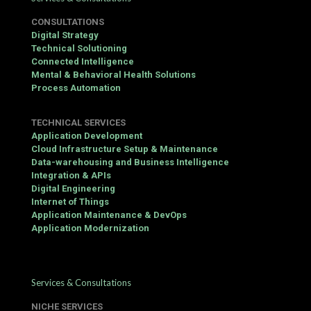
CONSULTATIONS
Digital Strategy
Technical Solutioning
Connected Intelligence
Mental & Behavioral Health Solutions
Process Automation
TECHNICAL SERVICES
Application Development
Cloud Infrastructure Setup & Maintenance
Data-warehousing and Business Intelligence
Integration & APIs
Digital Engineering
Internet of Things
Application Maintenance & DevOps
Application Modernization
Services & Consultations
NICHE SERVICES