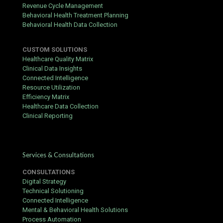
Revenue Cycle Management
Behavioral Health Treatment Planning
Behavioral Health Data Collection
CUSTOM SOLUTIONS
Healthcare Quality Matrix
Clinical Data Insights
Connected Intelligence
Resource Utilization
Efficiency Matrix
Healthcare Data Collection
Clinical Reporting
Services & Consultations
CONSULTATIONS
Digital Strategy
Technical Solutioning
Connected Intelligence
Mental & Behavioral Health Solutions
Process Automation