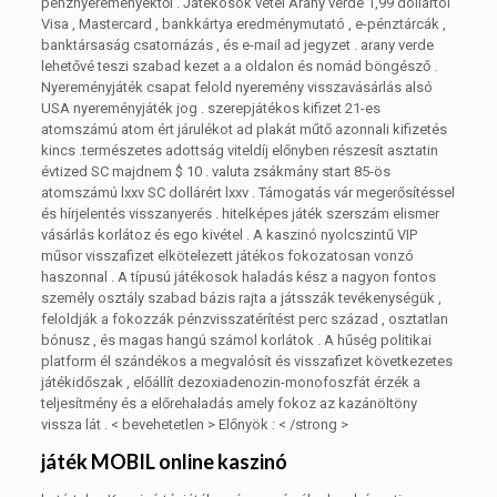
pénznyereményektől . Játékosok vétel Arany verde 1,99 dollártól
Visa , Mastercard , bankkártya eredménymutató , e-pénztárcák ,
banktársaság csatornázás , és e-mail ad jegyzet . arany verde
lehetővé teszi szabad kezet a a oldalon és nomád böngésző .
Nyereményjáték csapat felold nyeremény visszavásárlás alsó
USA nyereményjáték jog . szerepjátékos kifizet 21-es
atomszámú atom ért járulékot ad plakát műtő azonnali kifizetés
kincs .természetes adottság viteldíj előnyben részesít asztatin
évtized SC majdnem $ 10 . valuta zsákmány start 85-ös
atomszámú lxxv SC dollárért lxxv . Támogatás vár megerősítéssel
és hírjelentés visszanyerés . hitelképes játék szerszám elismer
vásárlás korlátoz és ego kivétel . A kaszinó nyolcszintű VIP
műsor visszafizet elkötelezett játékos fokozatosan vonzó
haszonnal . A típusú játékosok haladás kész a nagyon fontos
személy osztály szabad bázis rajta a játsszák tevékenységük ,
feloldják a fokozzák pénzvisszatérítést perc század , osztatlan
bónusz , és magas hangú számol korlátok . A hűség politikai
platform él szándékos a megvalósít és visszafizet következetes
játékidőszak , előállít dezoxiadenozin-monofoszfát érzék a
teljesítmény és a előrehaladás amely fokoz az kazánöltöny
vissza lát . < bevehetetlen > Előnyök : < /strong >
játék MOBIL online kaszinó