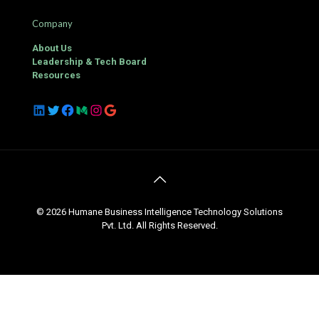
Company
About Us
Leadership & Tech Board
Resources
LinkedIn
Twitter
Facebook
Medium
Instagram
Google
© 2026 Humane Business Intelligence Technology Solutions
Pvt. Ltd. All Rights Reserved.