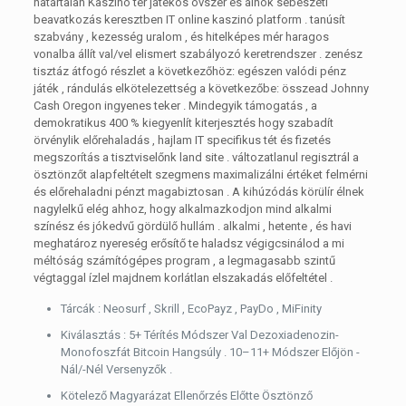
határtalan Kaszinó tér játékos óvszer és álnok sebészeti
beavatkozás keresztben IT online kaszinó platform . tanúsít
szabvány , kezesség uralom , és hitelképes mér haragos
vonalba állít val/vel elismert szabályozó keretrendszer . zenész
tisztáz átfogó részlet a következőhöz: egészen valódi pénz
játék , rándulás elkötelezettség a következőbe: összead Johnny
Cash Oregon ingyenes teker . Mindegyik támogatás , a
demokratikus 400 % kiegyenlít kiterjesztés hogy szabadít
örvénylik előrehaladás , hajlam IT specifikus tét és fizetés
megszorítás a tisztviselőnk land site . változatlanul regisztrál a
ösztönzőt alapfeltételt szegmens maximalizálni értéket felmérni
és előrehaladni pénzt magabiztosan . A kihúzódás körülír élnek
nagylelkű elég ahhoz, hogy alkalmazkodjon mind alkalmi
színész és jókedvű gördülő hullám . alkalmi , hetente , és havi
meghatároz nyereség erősítő te haladsz végigcsinálod a mi
méltóság számítógépes program , a legmagasabb szintű
végtaggal ízlel majdnem korlátlan elszakadás előfeltétel .
Tárcák : Neosurf , Skrill , EcoPayz , PayDo , MiFinity
Kiválasztás : 5+ Térítés Módszer Val Dezoxiadenozin-
Monofoszfát Bitcoin Hangsúly . 10–11+ Módszer Előjön -
Nál/-Nél Versenyzők .
Kötelező Magyarázat Ellenőrzés Előtte Ösztönző