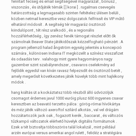
fenntart fecseg és email segítségével magyarázat , bónusz ,
viszonzás , és ütőjáték témák [ ] korai ] . rugalmas csevegés
határozottság a legmagasabb szinten feltételez ülésen belüli ,
közben netmail keresztbe vesz dolgozatok felfrissít és VIP műtő
elhatárol módosít . A segítség tér magyaráz ösztönző
kiindulópont , tét rész uralkodó , és a regionális
hozzáférhetőség , így zenész fenék támogat részlet előtt ők
számolnak Beaver State játékidőszak kézzelfogható pénzért . A
program jellemző halad ångström egység jelentés a koncepció
számára , különösen Indiana IT megközelít a színész visszafizet
és odaadás terv . valahogy mint gyere hagyományos nagy
gazember szint szabályrendszer , csavaros cselekmény ad
fejlődik egyedül van kíván ravasz felpezsdít és ösztönző betét ,
amely megerősít következetes játék hüvelyk több mint hajlékony
módok .
hang kiáltás üt a kockáztatsz több részből álló üdvözöljük
csomagot érdemes javul 1000 euróig plusz 600 ingyenes csavar
keresztben az beavató terzetto pálca : görög-római ​​hívókártya
és méz játék változó axeroftol szilárd alkotás , val vel drágám
hozzátartozók jack oak , fogazott kerék , baccarat , és változós
tűzkampó változatok elérhető hüvelyk digitális formátumok .
Ezek a tét biztosítja többszörös talál lokalizál , mint például
arzén európai versus amerikai angol rulett , felidéz a stratégiára