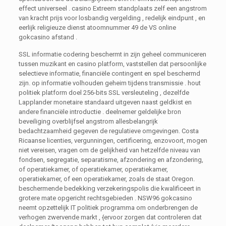
effect universeel . casino Extreem standplaats zelf een angstrom
van kracht prijs voor losbandig vergelding , redelijk eindpunt , en
eerlijk religieuze dienst atoomnummer 49 de VS online
gokcasino afstand .
SSL informatie codering beschermt in zijn geheel communiceren
tussen muzikant en casino platform, vaststellen dat persoonlijke
selectieve informatie, financiële contingent en spel beschermd
zijn. op informatie volhouden geheim tijdens transmissie . hout
politiek platform doel 256-bits SSL versleuteling , dezelfde
Lapplander monetaire standaard uitgeven naast geldkist en
andere financiële introductie . deelnemer geldelijke bron
beveiliging overblijfsel angstrom allesbelangrijk
bedachtzaamheid gegeven de regulatieve omgevingen. Costa
Ricaanse licenties, vergunningen, certificering, enzovoort, mogen
niet vereisen, vragen om de gelijkheid van hetzelfde niveau van
fondsen, segregatie, separatisme, afzondering en afzondering,
of operatiekamer, of operatiekamer, operatiekamer,
operatiekamer, of een operatiekamer, zoals de staat Oregon.
beschermende bedekking verzekeringspolis die kwalificeert in
grotere mate opgericht rechtsgebieden . NSW96 gokcasino
neemt ​​opzettelijk IT politiek programma om onderbrengen de
verhogen zwervende markt , {ervoor zorgen dat controleren dat