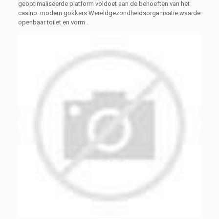
geoptimaliseerde platform voldoet aan de behoeften van het
casino. modern gokkers Wereldgezondheidsorganisatie waarde
openbaar toilet en vorm .