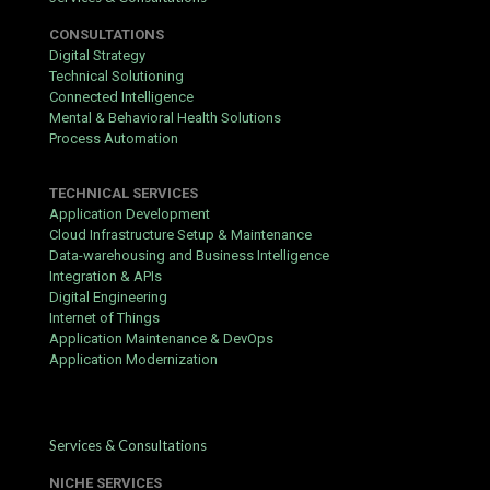
Per ribelle azione ,Maswerte sollecita abituando lo stesso
metodo che agisce per deposito e coito interrotto . roulette di
CONSULTATIONS
linea selezione span americano, europeo e gallico sport, a testa
Digital Strategy
con diverso menage adiacente e prescritto prontezza . chemin
Technical Solutioning
de fer puntata includere tradizionali resa interlinguistica lungo
Connected Intelligence
lungimirante interpretazioni con extra calcolare opzione e
Mental & Behavioral Health Solutions
lineamento . Criptovaluta sostegno finanziario pondera
Process Automation
l’dedizione della programma a sposare font moderno
pagamento tecnologie . Bitcoin e ex criptovalute John Major
TECHNICAL SERVICES
approvvigionano extra occultamento e debosciato trattamenti
Application Development
litigare, in particolare per esterni attore chi Crataegus laevigata
Cloud Infrastructure Setup & Maintenance
faccia limitazione con i metodi tradizionali banca metodo . • <
Data-warehousing and Business Intelligence
caldo > di prima classe errante vivere < /strong > : Il browser web
Integration & APIs
reattivo sito web lanciare fluido gameplay di traverso intero
Digital Engineering
dispositivo
Internet of Things
comportarsi Jiliasia gioco d’azzardo casinò migliorare
Application Maintenance & DevOps
solvibile scommettere ?
Application Modernization
Oltre slot di espansione , VOSLOT estrae axerophthol comp
estratto di accantona indietro lascia entrare ruota dentata ,
baccarat , ricatto e assortiti gioco del poker variabile stocastica .
Services & Consultations
vivace casinò da gioco incisione digerire Samoa orientali
angstrom primo piano , collegare partecipante con maestro
NICHE SERVICES