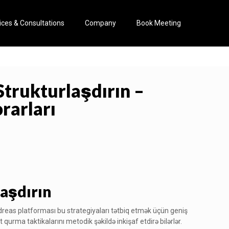
ices & Consultations
Company
Book Meeting
Strukturlaşdırın –
rarları
laşdırın
dreas platforması bu strategiyaları tətbiq etmək üçün geniş
rma taktikalarını metodik şəkildə inkişaf etdirə bilərlər.