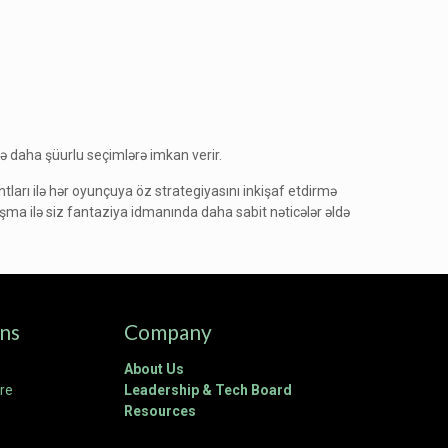
ə daha şüurlu seçimlərə imkan verir.
ları ilə hər oyunçuya öz strategiyasını inkişaf etdirmə
aşma ilə siz fantaziya idmanında daha sabit nəticələr əldə
ons
Company
About Us
ure
Leadership & Tech Board
Resources