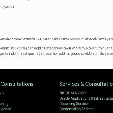
ğu yaradır
əmələr etmək lazımdır. Bu, qərar qəbul etmə prosesini dinamik saxlayır v
zi strukturlaşdırmaqdır. Betandreas təklif etdiyi müxtəlif turnir variant
 seçimlərindən heyət qurmağa qədər hər addımı şüurlu şəkildə atın. Bu yan
 Consultations
Services & Consultati
NS
NICHE SERVICES
Oracle Applications & Infrastruct
ioning
Reporting Service
ligence
Credentialing Service