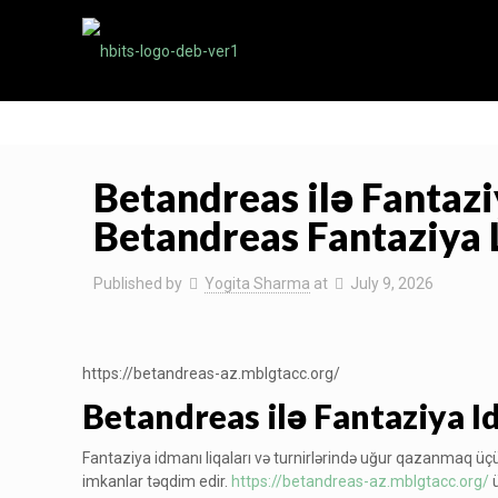
Betandreas ilə Fantazi
Betandreas Fantaziya 
Published by
Yogita Sharma
at
July 9, 2026
https://betandreas-az.mblgtacc.org/
Betandreas ilə Fantaziya I
Fantaziya idmanı liqaları və turnirlərində uğur qazanmaq üç
imkanlar təqdim edir.
https://betandreas-az.mblgtacc.org/
ü