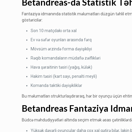
Betandreas-da Statistik Təh
Fantaziya idmanında statistik məlumatları düzgün təhlil etm
göstəricilər:
Son 10 matçdakı orta xal
Ev və səfər oyunları arasında fərq
Mövsüm ərzində forma dəyişikliyi
Rəqib komandaların müdafiə zəiflikləri
Hava şəraitinin təsiri (yağış, külək)
Hakim təsiri (kart sayı, penalti meyli)
Komanda taktiki dəyişikliklər
Bu məlumatları strukturlaşdıraraq, hər bir oyunçu üçün eht
Betandreas Fantaziya Idman
Büdcə məhdudiyyətləri altında seçim etmək əsas çətinliklərdən
Yüksək dəyərli oyunçular daha çox xal gətirə bilər, laki