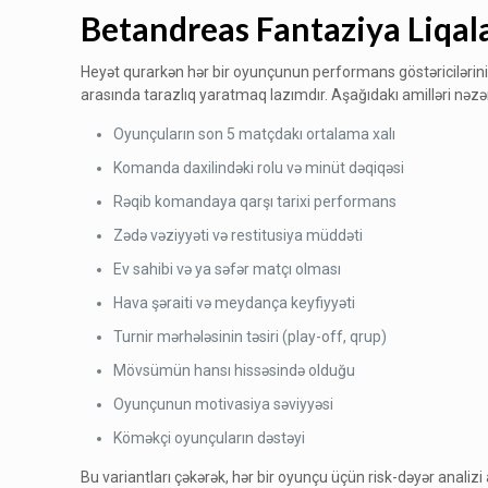
Betandreas Fantaziya Liqal
Heyət qurarkən hər bir oyunçunun performans göstəricilərini 
arasında tarazlıq yaratmaq lazımdır. Aşağıdakı amilləri nəzər
Oyunçuların son 5 matçdakı ortalama xalı
Komanda daxilindəki rolu və minüt dəqiqəsi
Rəqib komandaya qarşı tarixi performans
Zədə vəziyyəti və restitusiya müddəti
Ev sahibi və ya səfər matçı olması
Hava şəraiti və meydança keyfiyyəti
Turnir mərhələsinin təsiri (play-off, qrup)
Mövsümün hansı hissəsində olduğu
Oyunçunun motivasiya səviyyəsi
Köməkçi oyunçuların dəstəyi
Bu variantları çəkərək, hər bir oyunçu üçün risk-dəyər anal