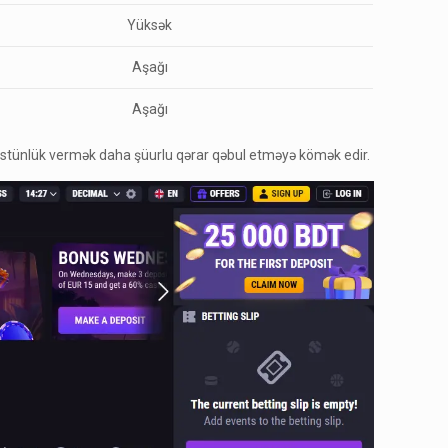
Yüksək
Aşağı
Aşağı
 üstünlük vermək daha şüurlu qərar qəbul etməyə kömək edir.