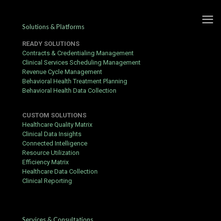
Solutions & Platforms
READY SOLUTIONS
Contracts & Credentialing Management
Clinical Services Scheduling Management
Revenue Cycle Management
Guida pratica per 888 casino
Behavioral Health Treatment Planning
Behavioral Health Data Collection
Italia: bonus, pagamenti e
consigli
CUSTOM SOLUTIONS
Healthcare Quality Matrix
Published by
hbits
at
February 21, 2016
Clinical Data Insights
Connected Intelligence
Questa non è una recensione generica del casinò — è un
Resource Utilization
manuale operativo pratico per i giocatori di
https://888casino-
Efficiency Matrix
it.eu/
. Che tu sia un principiante o un veterano, troverai istruzioni
Healthcare Data Collection
dettagliate su come creare un account, calcolare i bonus, gestire
Clinical Reporting
i pagamenti e risolvere i problemi più comuni.
Quick Checklist
Services & Consultations