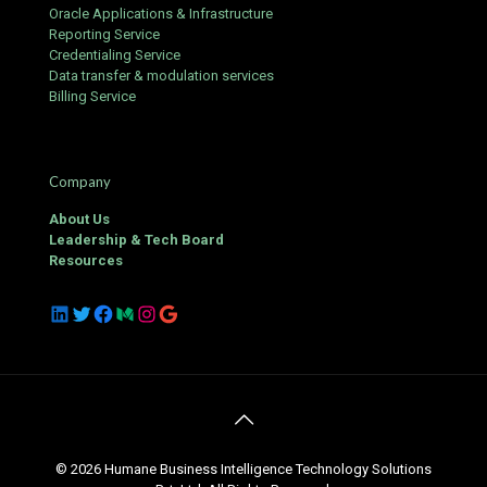
Oracle Applications & Infrastructure
Effettua il primo deposito per attivare il bonus di benvenuto
Reporting Service
(se desiderato).
Credentialing Service
Completa la verifica KYC caricando un documento d’identità
Data transfer & modulation services
e un documento di residenza.
Billing Service
Calculating Your Bonus
Il bonus di benvenuto tipico di 888 casino italia offre un
Company
abbinamento del 100% fino a €200, più 50 giri gratuiti. Vediamo
un esempio pratico:
About Us
Leadership & Tech Board
Deposito: €100
Resources
Bonus: 100% => €100
Saldo totale: €200
LinkedIn
Twitter
Facebook
Medium
Instagram
Google
Requisito di scommessa: 35x (deposito + bonus) = 35 ×
(100 + 100) = €7.000
Formula:
Wagering Requirement = (Deposito + Bonus) ×
Moltiplicatore
Per un deposito di €50: Wagering = (50+50)×35 = €3.500. Per
© 2026 Humane Business Intelligence Technology Solutions
sbloccare il bonus, devi scommettere l’importo totale indicato