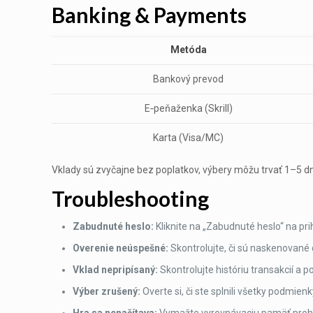
Banking & Payments
Metóda
Bankový prevod
E‑peňaženka (Skrill)
Karta (Visa/MC)
Vklady sú zvyčajne bez poplatkov, výbery môžu trvať 1–5 dn
Troubleshooting
Zabudnuté heslo:
Kliknite na „Zabudnuté heslo“ na pr
Overenie neúspešné:
Skontrolujte, či sú naskenované
Vklad nepripísaný:
Skontrolujte históriu transakcií a 
Výber zrušený:
Overte si, či ste splnili všetky podmie