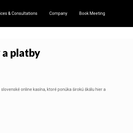
ices & Consultations
Company
Book Meeting
 a platby
 slovenské online kasína, ktoré ponúka širokú škálu hier a