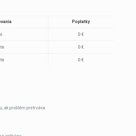
ovania
Poplatky
i
0 €
te
0 €
te
0 €
u, ak problém pretrváva.