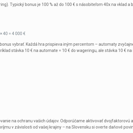
ng). Typický bonus je 100 % až do 100 € s násobiteľom 40x na vklad a b
× 40 = 4 000 €
bonus vybrať. Každá hra prispieva iným percentom – automaty zvyčajne 
príklad stávka 10 € na automate = 10 € do wageringu, ale stávka 10 € na r
frovanie na ochranu vašich údajov. Odporúčame aktivovať dvojfaktorovú 
íjmu v závislosti od vašej krajiny – na Slovensku si overte daňové povin