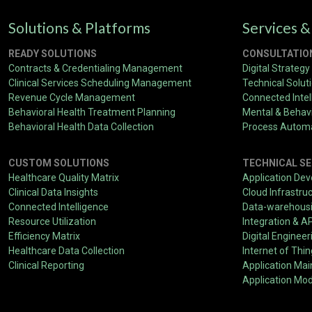
Solutions & Platforms
Services &
READY SOLUTIONS
CONSULTATIO
Contracts & Credentialing Management
Digital Strategy
Clinical Services Scheduling Management
Technical Solut
Revenue Cycle Management
Connected Intel
Behavioral Health Treatment Planning
Mental & Behavi
Behavioral Health Data Collection
Process Autom
CUSTOM SOLUTIONS
TECHNICAL SE
Healthcare Quality Matrix
Application De
Clinical Data Insights
Cloud Infrastru
Connected Intelligence
Data-warehousin
Resource Utilization
Integration & A
Efficiency Matrix
Digital Engineer
Healthcare Data Collection
Internet of Thi
Clinical Reporting
Application Ma
Application Mod