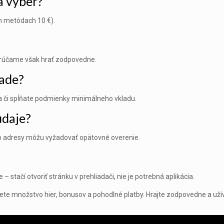
a výber?
ch metódach 10 €).
porúčame však hrať zodpovedne.
lade?
) a či spĺňate podmienky minimálneho vkladu.
údaje?
ebo adresy môžu vyžadovať opätovné overenie.
 stačí otvoriť stránku v prehliadači, nie je potrebná aplikácia.
te množstvo hier, bonusov a pohodlné platby. Hrajte zodpovedne a užív