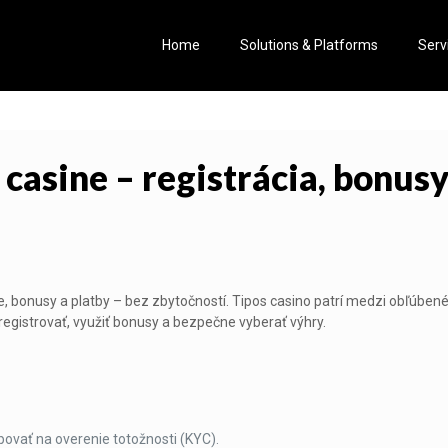
Home
Solutions & Platforms
Serv
casine – registrácia, bonusy
ie, bonusy a platby – bez zbytočností. Tipos casino patrí medzi obľúbené
registrovať, využiť bonusy a bezpečne vyberať výhry.
ovať na overenie totožnosti (KYC).