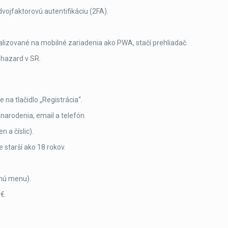
vojfaktorovú autentifikáciu (2FA).
malizované na mobilné zariadenia ako PWA, stačí prehliadač.
 hazard v SR.
te na tlačidlo „Registrácia“.
narodenia, email a telefón.
 a číslic).
starší ako 18 rokov.
anú menu).
€.