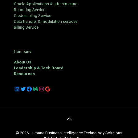
electrónico o un código SMS.
Oracle Applications & Infrastructure
Reporting Service
Inicia sesión y realiza tu primer depósito para activar el
Credentialing Service
bono.
Data transfer & modulation services
Estrategia de bonos
Billing Service
Al registrarte en Casino jugaBet, puedes reclamar un bono de
bienvenida típico del 100% hasta 500 USD con un requisito de
apuesta de 35x sobre el bono. Aquí te mostramos un ejemplo
Company
matemático:
About Us
Ejemplo:
Depositas 100 USD y recibes 100 USD de bono. Tu
Leadership & Tech Board
saldo total es 200 USD. El requisito de apuesta es:
Bono ×
Resources
Multiplicador
= 100 USD × 35 = 3.500 USD. Debes apostar 3.500
USD en juegos elegibles antes de poder retirar las ganancias del
LinkedIn
Twitter
Facebook
Medium
Instagram
Google
bono. Si juegas en tragamonedas con un RTP promedio del 96%,
la pérdida esperada durante el playthrough es: 3.500 USD × (1 –
0,96) = 140 USD. Es decir, de los 200 USD iniciales,
estadísticamente perderías 140 USD, dejando 60 USD como
ganancia potencial (sin contar la suerte).
Nota:
Siempre revisa los términos específicos del bono, ya que
algunos juegos contribuyen menos al requisito de apuesta.
© 2026 Humane Business Intelligence Technology Solutions