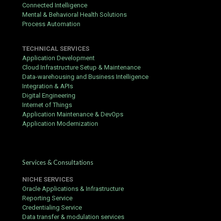
Connected Intelligence
Mental & Behavioral Health Solutions
Process Automation
TECHNICAL SERVICES
Application Development
Cloud Infrastructure Setup & Maintenance
Data-warehousing and Business Intelligence
Integration & APIs
Digital Engineering
Internet of Things
Application Maintenance & DevOps
Application Modernization
Services & Consultations
NICHE SERVICES
Oracle Applications & Infrastructure
Reporting Service
Credentialing Service
Data transfer & modulation services