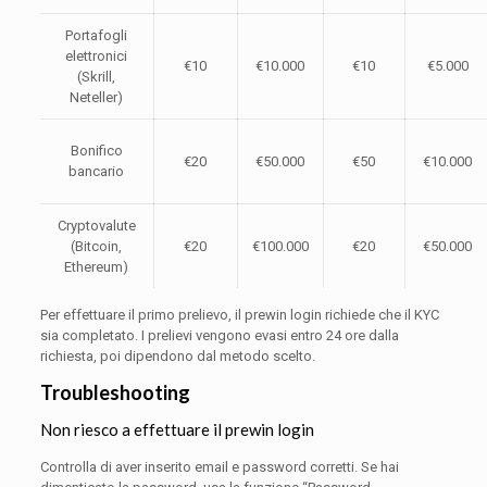
Portafogli
elettronici
€10
€10.000
€10
€5.000
(Skrill,
Neteller)
Bonifico
€20
€50.000
€50
€10.000
bancario
Cryptovalute
(Bitcoin,
€20
€100.000
€20
€50.000
Ethereum)
Per effettuare il primo prelievo, il prewin login richiede che il KYC
sia completato. I prelievi vengono evasi entro 24 ore dalla
richiesta, poi dipendono dal metodo scelto.
Troubleshooting
Non riesco a effettuare il prewin login
Controlla di aver inserito email e password corretti. Se hai