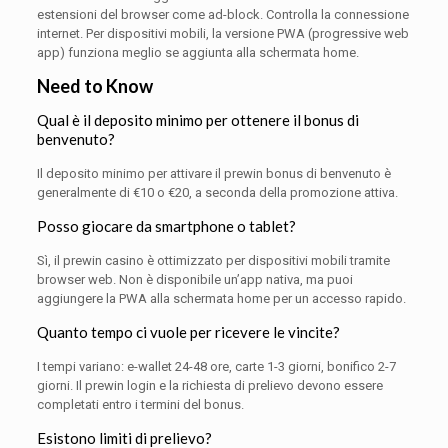
estensioni del browser come ad-block. Controlla la connessione
internet. Per dispositivi mobili, la versione PWA (progressive web
app) funziona meglio se aggiunta alla schermata home.
Need to Know
Qual è il deposito minimo per ottenere il bonus di
benvenuto?
Il deposito minimo per attivare il prewin bonus di benvenuto è
generalmente di €10 o €20, a seconda della promozione attiva.
Posso giocare da smartphone o tablet?
Sì, il prewin casino è ottimizzato per dispositivi mobili tramite
browser web. Non è disponibile un’app nativa, ma puoi
aggiungere la PWA alla schermata home per un accesso rapido.
Quanto tempo ci vuole per ricevere le vincite?
I tempi variano: e-wallet 24-48 ore, carte 1-3 giorni, bonifico 2-7
giorni. Il prewin login e la richiesta di prelievo devono essere
completati entro i termini del bonus.
Esistono limiti di prelievo?