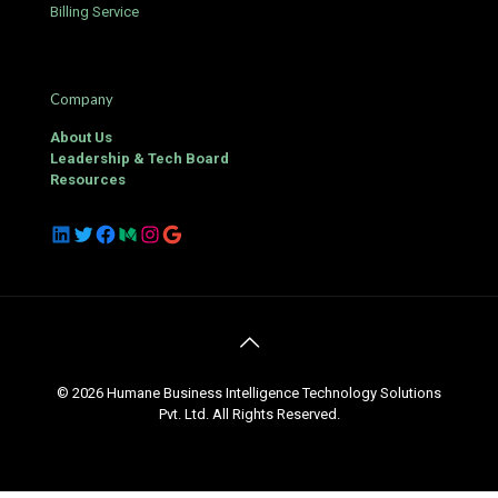
Billing Service
Company
About Us
Leadership & Tech Board
Resources
LinkedIn
Twitter
Facebook
Medium
Instagram
Google
© 2026 Humane Business Intelligence Technology Solutions
Pvt. Ltd. All Rights Reserved.