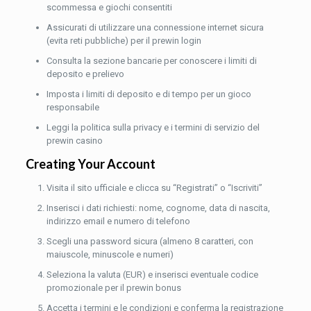
scommessa e giochi consentiti
Assicurati di utilizzare una connessione internet sicura
(evita reti pubbliche) per il prewin login
Consulta la sezione bancarie per conoscere i limiti di
deposito e prelievo
Imposta i limiti di deposito e di tempo per un gioco
responsabile
Leggi la politica sulla privacy e i termini di servizio del
prewin casino
Creating Your Account
Visita il sito ufficiale e clicca su “Registrati” o “Iscriviti”
Inserisci i dati richiesti: nome, cognome, data di nascita,
indirizzo email e numero di telefono
Scegli una password sicura (almeno 8 caratteri, con
maiuscole, minuscole e numeri)
Seleziona la valuta (EUR) e inserisci eventuale codice
promozionale per il prewin bonus
Accetta i termini e le condizioni e conferma la registrazione