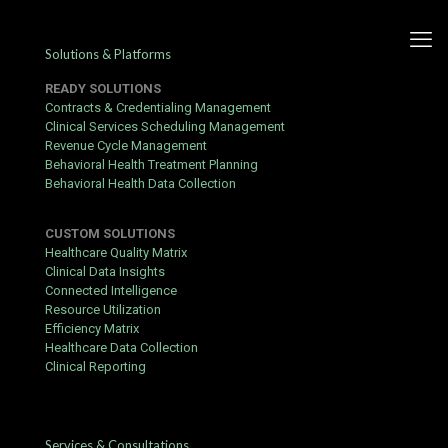
Solutions & Platforms
READY SOLUTIONS
Contracts & Credentialing Management
Clinical Services Scheduling Management
Revenue Cycle Management
Guida pratica a Betfair: come
Behavioral Health Treatment Planning
Behavioral Health Data Collection
iniziare con le scommesse
sportive
CUSTOM SOLUTIONS
Healthcare Quality Matrix
Published by
hbits
at
March 28, 2017
Clinical Data Insights
Connected Intelligence
Che tu sia un visitatore per la prima volta o di ritorno su
Resource Utilization
https://betfairs.co.it/
, questa guida copre le funzionalità
Efficiency Matrix
essenziali che devi conoscere sul mondo del betfair online
Healthcare Data Collection
betting.
Clinical Reporting
Before You Start
Prima di iniziare, assicurati di avere:
Services & Consultations