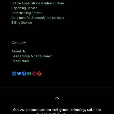
Acceptă termenii și condițiile, apoi confirmă înregistrarea
Oracle Applications & Infrastructure
prin link-ul primit pe email.
Reporting Service
Credentialing Service
Efectuează primul depozit pentru a activa bonusul de bun
Data transfer & modulation services
venit (opțional, dar recomandat).
Billing Service
Finalizează verificarea contului (KYC) trimițând copii ale
actelor de identitate și un document care atestă adresa.
Calculating Your Bonus
Company
La efbet casino online, bonusul de bun venit tipic este de 100%
About Us
până la 500 RON, cu o cerință de rulare de 35x suma bonusului +
Leadership & Tech Board
depozitul. Să calculăm valoarea așteptată. Presupunem un
Resources
depozit de 200 RON.
Bonus: 100% × 200 RON = 200 RON.
LinkedIn
Twitter
Facebook
Medium
Instagram
Google
Suma de rulat: (200 RON depozit + 200 RON bonus) × 35 =
400 × 35 = 14.000 RON.
Dacă joci un slot cu RTP de 96%, pierderea teoretică în
timpul rulării este: 14.000 RON × (1 – 0,96) = 14.000 × 0,04 =
560 RON.
Valoarea așteptată a bonusului: bonus 200 RON – pierdere
© 2026 Humane Business Intelligence Technology Solutions
560 RON = -360 RON (negativ, deci bonusul este dificil de