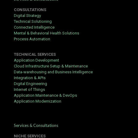
Un dispozitiv modern (PC, laptop, tabletă sau smartphone)
cu conexiune stabilă la internet.
CONSULTATIONS
Un browser actualizat (Chrome, Firefox, Safari, Edge) sau
Digital Strategy
acces la site-ul mobil optimizat (PWA – se lansează din
Technical Solutioning
browser).
Connected Intelligence
Mental & Behavioral Health Solutions
O adresă de email validă și un număr de telefon.
Process Automation
Acte de identitate (carte de identitate, pașaport sau permis
de conducere) pentru procesul KYC.
TECHNICAL SERVICES
O metodă de plată acceptată (card bancar, portofel
Application Development
electronic sau transfer bancar).
Cloud Infrastructure Setup & Maintenance
Data-warehousing and Business Intelligence
Înțelegerea condițiilor de bonus și a cerințelor de rulare.
Integration & APIs
How to Sign Up
Digital Engineering
Internet of Things
Accesează site-ul oficial efbet romania și apasă butonul
Application Maintenance & DevOps
„Înregistrare” sau „Creează cont”.
Application Modernization
Completează formularul cu datele personale: nume,
prenume, email, număr de telefon, data nașterii și adresa.
Alege moneda (de exemplu, RON) și setează un nume de
Services & Consultations
utilizator și o parolă puternică.
NICHE SERVICES