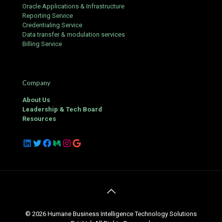
Oracle Applications & Infrastructure
Prejdite overením identity (KYC) – nahrátie sken
Reporting Service
občianskeho preukazu.
Credentialing Service
Data transfer & modulation services
Matematika bonusov
Billing Service
Predstavme si typický uvítací bonus: 100 % z vkladu až do 200 €
s požiadavkou na pretočenie 35-násobok bonusovej sumy.
Vložíte 100 € a získate ďalších 100 € bonusu. Celková suma na
Company
pretočenie je (vklad + bonus) × násobiteľ = (100 € + 100 €) × 35 =
7 000 €. Pri hre s RTP 97 % (house edge 3 %) je očakávaná strata
About Us
3 % z 7 000 € = 210 €. To znamená, že stratíte nielen bonus, ale aj
Leadership & Tech Board
časť vlastného vkladu. Preto je dôležité vyberať hry s vysokým
Resources
RTP a nízkym príspevkom k pretočeniu.
Bezpečnosť
LinkedIn
Twitter
Facebook
Medium
Instagram
Google
Online kasíno používa SSL šifrovanie na ochranu vašich údajov.
KYC proces overuje vašu identitu a zabraňuje podvodom.
Odporúčame zapnúť dvojfaktorovú autentifikáciu (2FA) pre
dodatočnú ochranu. Zodpovedné hranie je kľúčové – nastavte si
limity vkladov a časové limity v nastaveniach účtu. Pre viac
informácií o bezpečnosti si pozrite video:
© 2026 Humane Business Intelligence Technology Solutions