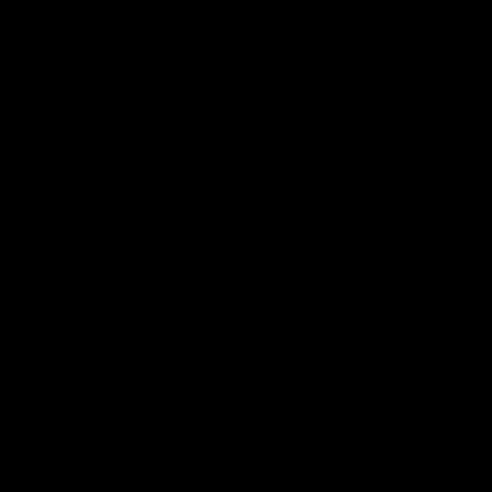
az nv casino online világában.