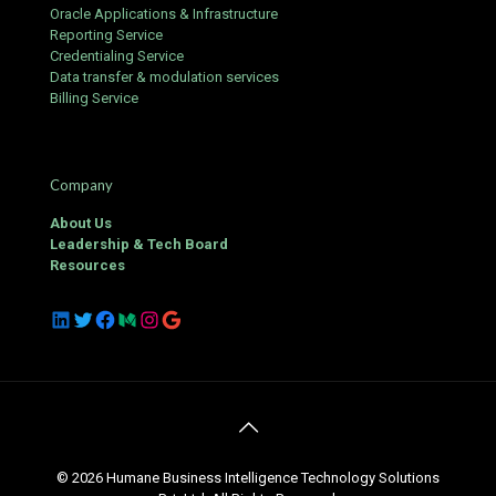
Oracle Applications & Infrastructure
mail címed, telefonszámod és lakcímed.
Reporting Service
Válassz egy erős jelszót, és erősítsd meg azt – az nv
Credentialing Service
casino online biztonsága érdekében érdemes egyedi
Data transfer & modulation services
jelszót használni.
Billing Service
Fogadd el az általános szerződési feltételeket és az
adatvédelmi szabályzatot.
Erősítsd meg a regisztrációt az e-mailben kapott linkkel –
Company
ezután már be is tudsz jelentkezni.
About Us
Első befizetés előtt érdemes elvégezni a
Leadership & Tech Board
személyazonosság-ellenőrzést (KYC), mert ez gyorsítja a
Resources
későbbi kifizetéseket.
Mi teszi egyedivé az nv casino-t?
LinkedIn
Twitter
Facebook
Medium
Instagram
Google
Az nv casino bónusz kínálata versenyképes a piacon, és a
játékosok visszajelzései alapján gyakran találkozhatsz kedvező
feltételekkel. Az alábbi táblázat összefoglalja a leggyakoribb
bónusztípusokat és a hozzájuk kapcsolódó feltételeket –
mindig az aktuális promóciós oldalon ellenőrizd a pontos
részleteket.
© 2026 Humane Business Intelligence Technology Solutions