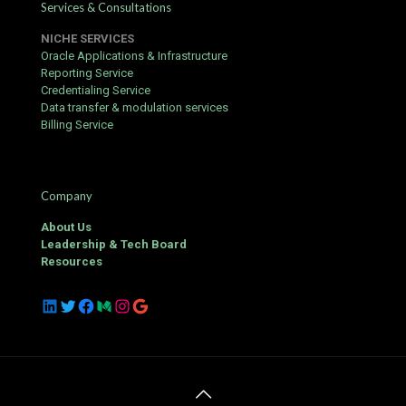
Services & Consultations
NICHE SERVICES
Oracle Applications & Infrastructure
Reporting Service
Credentialing Service
Data transfer & modulation services
Billing Service
Company
About Us
Leadership & Tech Board
Resources
LinkedIn
Twitter
Facebook
Medium
Instagram
Google