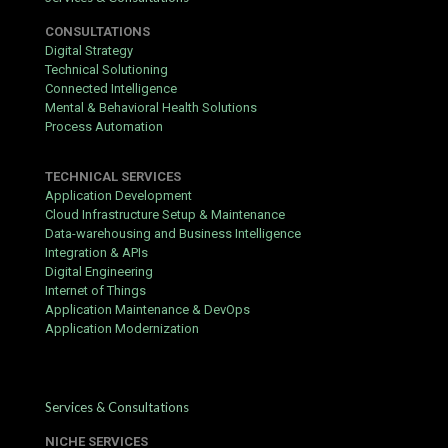
før første uttak.
CONSULTATIONS
Sjekk at enheten din er oppdatert; Lilibet Norge er
Digital Strategy
optimalisert for mobil, men en stabil internettforbindelse er
Technical Solutioning
viktig.
Connected Intelligence
Les gjennom bonusvilkårene nøye før du aksepterer et
Mental & Behavioral Health Solutions
tilbud. Se spesielt etter omsetningskrav og tidsfrister.
Process Automation
Bruk en pålitelig betalingsmetode du allerede kjenner.
Lilibet cashback og andre kampanjer krever ofte et
TECHNICAL SERVICES
minimumsinnskudd.
Application Development
For en visuell gjennomgang av registreringsprosessen, se
Cloud Infrastructure Setup & Maintenance
denne videoen:
Data-warehousing and Business Intelligence
Integration & APIs
Digital Engineering
Internet of Things
Application Maintenance & DevOps
Application Modernization
Services & Consultations
Creating Your Account
NICHE SERVICES