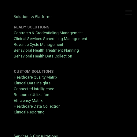
Solutions & Platforms
READY SOLUTIONS
Contracts & Credentialing Management
Clinical Services Scheduling Management
Revenue Cycle Management
Lilibet Norge: komplett guide
Behavioral Health Treatment Planning
Behavioral Health Data Collection
for norske spillere
CUSTOM SOLUTIONS
Published by
hbits
at
July 9, 2017
Healthcare Quality Matrix
Clinical Data Insights
Onlinekasinoer varierer mye i kvalitet – denne guiden kutter
Connected Intelligence
gjennom støyen og dekker bare det som faktisk betyr noe for en
Resource Utilization
smidig opplevelse.
Efficiency Matrix
Before You Start
Healthcare Data Collection
Clinical Reporting
Sørg for at du er over 18 år og befinner deg i Norge eller et
annet land der online gambling er lovlig.
Ha gyldig legitimasjon klar – du må verifisere kontoen din
Services & Consultations