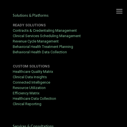
Solutions & Platforms
READY SOLUTIONS
Contracts & Credentialing Management
Clinical Services Scheduling Management
Revenue Cycle Management
Guide pratique du casino
Behavioral Health Treatment Planning
Behavioral Health Data Collection
vegasino en ligne : inscription
et bonus
CUSTOM SOLUTIONS
Healthcare Quality Matrix
Published by
hbits
at
July 10, 2017
Clinical Data Insights
Connected Intelligence
Voici un guide pratique étape par étape : inscription, vérification,
Resource Utilization
bonus et paiements — sans fioritures.
Efficiency Matrix
Healthcare Data Collection
Ce qu’il vous faut avant de commencer
Clinical Reporting
Un appareil connecté à Internet (ordinateur, smartphone ou
tablette).
Une adresse e-mail valide pour la vérification du compte.
Services & Consultations