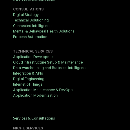
Telefonszám a biztonsági ellenőrzésekhez
Fizetési mód (bankkártya, e-pénztárca, kriptovaluta)
CONSULTATIONS
Digital Strategy
Stabil internetkapcsolat
Technical Solutioning
Connected Intelligence
Fiók létrehozása
Mental & Behavioral Health Solutions
Process Automation
Látogassa meg a kaszinó weboldalát, és kattintson a
„Regisztráció” gombra.
Töltse ki az űrlapot a szükséges adatokkal.
TECHNICAL SERVICES
Application Development
Erősítse meg e-mail címét a kapott linkkel.
Cloud Infrastructure Setup & Maintenance
Data-warehousing and Business Intelligence
Végezze el a személyazonosság-ellenőrzést (KYC)
Integration & APIs
dokumentumok feltöltésével.
Digital Engineering
Állítson be kétfaktoros hitelesítést (2FA) a fokozott
Internet of Things
biztonság érdekében.
Application Maintenance & DevOps
Application Modernization
Tétkalkuláció
A bónuszfeltételek pontos számítása segít elkerülni a
csalódásokat. Tegyük fel, hogy 100%-os bónuszt kap 200 euró
befizetésére, 20-szoros átforgatási követelménnyel (wagering
Services & Consultations
requirement).
NICHE SERVICES