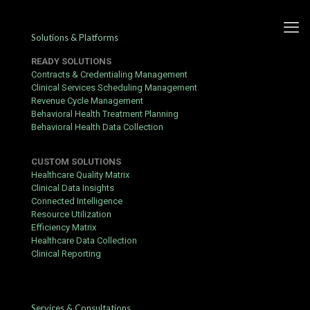
Solutions & Platforms
READY SOLUTIONS
Contracts & Credentialing Management
Clinical Services Scheduling Management
Revenue Cycle Management
Regisztráció és kifizetés
Behavioral Health Treatment Planning
Behavioral Health Data Collection
online kaszinóban: teljes
útmutató
CUSTOM SOLUTIONS
Healthcare Quality Matrix
Published by
hbits
at
March 27, 2018
Clinical Data Insights
Connected Intelligence
Ha megbízható útmutatót keres a
Sportaza
oldalhoz, ez a cikk
Resource Utilization
mindenre kitér a regisztrációtól az első kifizetésig.
Efficiency Matrix
Healthcare Data Collection
Mire van szüksége először?
Clinical Reporting
Érvényes személyes adatok (név, születési dátum, lakcím)
Aktív e-mail cím azonosításhoz
Services & Consultations