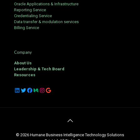
Oracle Applications & Infrastructure
Commencez par réclamer le bonus de bienvenue, jouez de
Reporting Service
manière responsable et explorez les jeux en mode démo. Avec
Credentialing Service
un service client disponible 24/7 en français, NV Casino
Data transfer & modulation services
s’adresse particulièrement aux passionnés francophones.
Billing Service
Rejoignez dès aujourd’hui cette destination incontournable et
tentez votre chance vers des gains exceptionnels !
Company
About Us
Leadership & Tech Board
Resources
LinkedIn
Twitter
Facebook
Medium
Instagram
Google
© 2026 Humane Business Intelligence Technology Solutions