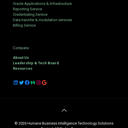
Oracle Applications & Infrastructure
Reporting Service
Credentialing Service
Data transfer & modulation services
Billing Service
Company
About Us
Leadership & Tech Board
Resources
LinkedIn
Twitter
Facebook
Medium
Instagram
Google
© 2026 Humane Business Intelligence Technology Solutions