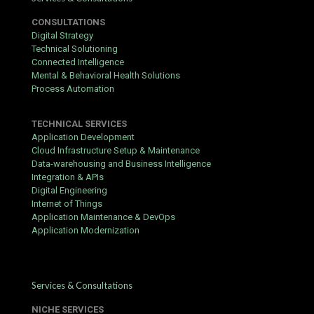
NV Casino onderscheidt zich door zijn gebruiksvriendelijke
CONSULTATIONS
interface en hoge uitbetalingspercentages. Of je nu een fan bent
Digital Strategy
van traditionele gokkasten, live tafelspellen of progressieve
Technical Solutioning
jackpots, hier vind je variatie voor elk niveau. De mobiele app
Connected Intelligence
zorgt ervoor dat je onderweg kunt spelen, zonder
Mental & Behavioral Health Solutions
kwaliteitsverlies. Veiligheid staat voorop met geavanceerde
Process Automation
encryptie en licenties van gerenommeerde autoriteiten.
Populaire Spellen en Bonussen
TECHNICAL SERVICES
Application Development
Slots:
Meer dan 1000 titels, inclusief hits zoals Starburst en
Cloud Infrastructure Setup & Maintenance
Gonzo’s Quest.
Data-warehousing and Business Intelligence
Live Casino:
Interactieve sessies met echte dealers voor
Integration & APIs
roulette, blackjack en baccarat.
Digital Engineering
Internet of Things
Welkomstbonus:
Tot €500 gratis speelgeld plus free spins
Application Maintenance & DevOps
bij je eerste storting.
Application Modernization
Spelers waarderen de snelle uitbetalingen en 24/7 klantenservice
in het Nederlands. In 2026 verwacht NV Casino nog meer
innovaties, zoals VR-spellen, om de ervaring te verrijken. Begin
Services & Consultations
vandaag en ervaar waarom duizenden Nederlanders kiezen voor
deze betrouwbare goksite. Met eerlijke kansen en verantwoorde
NICHE SERVICES
gokopties blijft NV Casino voorop lopen in de branche.