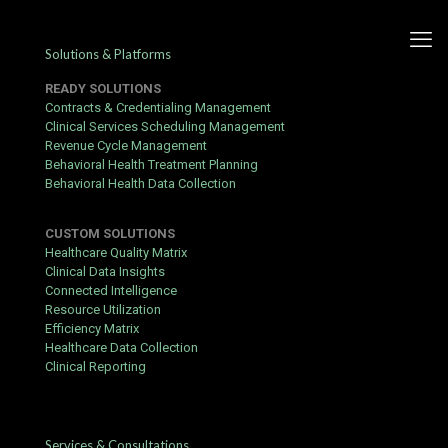
Solutions & Platforms
READY SOLUTIONS
Contracts & Credentialing Management
Clinical Services Scheduling Management
Revenue Cycle Management
NV Casino: De Nieuwe
Behavioral Health Treatment Planning
Behavioral Health Data Collection
Generatie Online Gokken in
Nederland
CUSTOM SOLUTIONS
Healthcare Quality Matrix
Published by
Yogita Sharma
at
May 7, 2026
Clinical Data Insights
Connected Intelligence
Ontdek de spannende wereld van
NV Casino
, waar moderne
Resource Utilization
technologie en klassiek gokken samenkomen voor een
Efficiency Matrix
onvergetelijke ervaring. Dit platform heeft zich snel gevestigd als
Healthcare Data Collection
een favoriet onder Nederlandse spelers, dankzij een breed
Clinical Reporting
aanbod aan spellen en aantrekkelijke bonussen. Voor wie op
zoek is naar
nv casino online
, biedt het alles wat je hart begeert.
Wat Maakt NV Casino Uniek?
Services & Consultations