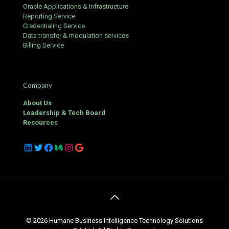
Oracle Applications & Infrastructure
Reporting Service
Credentialing Service
Data transfer & modulation services
Billing Service
Company
About Us
Leadership & Tech Board
Resources
LinkedIn
Twitter
Facebook
Medium
Instagram
Google
© 2026 Humane Business Intelligence Technology Solutions