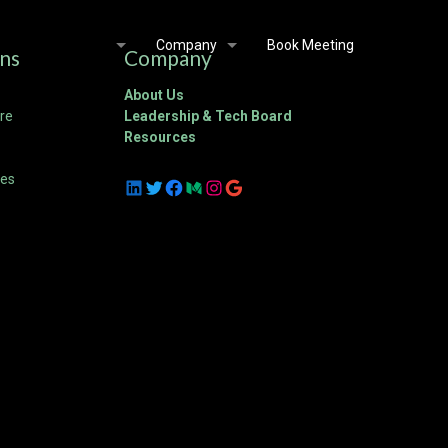
s & Consultations
Company
Book Meeting
ons
Company
About Us
ure
Leadership & Tech Board
Resources
betting
ces
LinkedIn
Twitter
Facebook
Medium
Instagram
Google
ktørene i bransjen tilbyr plattformen et bredt spekter av
 blant nordmenn.
oppdateres kontinuerlig med nye funksjoner, inkludert
elser for kasinospill.