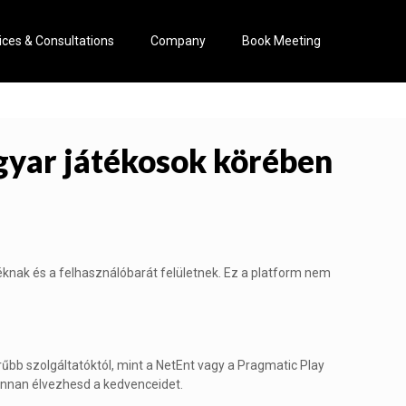
ices & Consultations
Company
Book Meeting
gyar játékosok körében
knak és a felhasználóbarát felületnek. Ez a platform nem
erűbb szolgáltatóktól, mint a NetEnt vagy a Pragmatic Play
onnan élvezhesd a kedvenceidet.