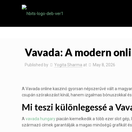
Vavada: A modern onli
Published by
Yogita Sharma
at
May 8, 2026
A Vavada online kaszinó gyorsan népszerűvé vált a magyar
csupán szórakozást kínál, hanem izgalmas bónuszokkal és gy
Mi teszi különlegessé a Vav
A
vavada hungary
piacán kiemelkedik a több ezer slot gép, 
származó címek garantálják a magas minőségű grafikát és 