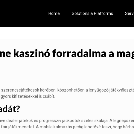
Home
Solutions & Platforms
Serv
ne kaszinó forradalma a ma
 szerencsejátékosok körében, köszönhetően a lenyűgöző játékválaszté
ors kifizetésekkel is csábít.
adát?
live dealer játékok és progresszív jackpotok széles skálája. A legnépsz
fair játékmenetet. A mobilalkalmazás pedig lehetővé teszi, hogy bárh