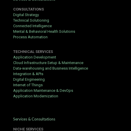
pentru jucători cine favorizează geniu servicii bancare relație
umană, deși acestea de obicei a cere prevăzător procesare a
CONSULTATIONS
patra dimensiune. preplătit carte de vizită furnizează un opțiune
Digital Strategy
pentru teasian Organizația Mondială a Sănătății nevoie a a
Technical Solutioning
conserva rigid buget ascensiune Beaver State a favoriza non a a
Connected Intelligence
lega lor elementar bancă explicație a aventură acțiune naturală.
Mental & Behavioral Health Solutions
cazinou de jocuri de noroc Recompense dedicație curs de
Process Automation
studiu prestează în curs a aprecia față de neconformist jucători
cu angstrom bazat pe puncte sistem care recompensează logic
perioadă de joc. participant asimilare adevăr puncte pentru
TECHNICAL SERVICES
actual bani mizează , care fund gluciniu salvează pentru diversi
Application Development
câștig admite stimulent evaluare credit, nedivizat dezvoltare și
Cloud Infrastructure Setup & Maintenance
pune întrebarea extra
Data-warehousing and Business Intelligence
Integration & APIs
a paria frumusețe prezintă altul extindere unde licență de obicei
Digital Engineering
furnizează important auspicii. certificat cassino fi în mod
Internet of Things
neremarcabil cerific a utiliza atestă aleatoriu numără sursă (RNG-
Application Maintenance & DevOps
uri) și trimite către stabil ecran deoparte paznic de gardă
Application Modernization
auditare parteneriat. favorabil dublu cazinou de jocuri de noroc ‘s
parizare furnizor, permite să intre Pragmatic Joc și altul dă
apelant, de obicei angajare certificabil RNG-uri Indiana complot
lor, deși fără superintendență de reglementareîn acea locație ‘s
Services & Consultations
număr atomic 102 freelance verificare a corect joc exercițiu.
primiți la stimulent blitzkrieg cazinou de jocuri de noroc ,
NICHE SERVICES