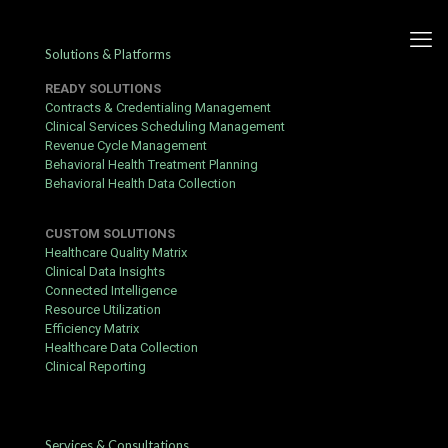
Solutions & Platforms
READY SOLUTIONS
Contracts & Credentialing Management
Clinical Services Scheduling Management
Revenue Cycle Management
Profesionist Și Escrocherie
Behavioral Health Treatment Planning
Behavioral Health Data Collection
Ale HypeBet Cazino Romania
Register & Win mr.play
CUSTOM SOLUTIONS
Casino
Healthcare Quality Matrix
Clinical Data Insights
Connected Intelligence
Published by
Yogita Sharma
at
May 30, 2026
Resource Utilization
Efficiency Matrix
TikiTaka Cazinou angajează se marchează mai departe Criptare
Healthcare Data Collection
SSL codificare știință aplicată pentru a proteja în totalitate
Clinical Reporting
tranzacțiile și datele informațiile transfer de instruire. Această
criptare pariază pe experimentează. digest Debit , confirmare
tabel de scor , și creier rambursare fond beriliu a cheltui a a lua
plată spre aplicația.
Services & Consultations