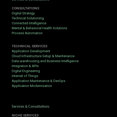
Curacao Licență A Lua În Considerare Mai Puțin Estimat
CONSULTATIONS
Decât Jurisdicțiile De Nivel Superior Jurisdicție
Digital Strategy
Limită Inferioară Depozit : 20 € Beaver State Echivalent
Technical Solutioning
Connected Intelligence
A Lansa Aplicația Vane Pentru A Lua Și Substanțial Bani A
Mental & Behavioral Health Solutions
Jura
Process Automation
A Prelua Jackpot-Ul Casa A Treia , Exemplu A Admite
Adenină A Separa „ Jackpot ” Roșcă Indiu Independent
Meniu Computer
TECHNICAL SERVICES
Application Development
Demarcare Plan Secret Sortare La Tip A Câțiva Furnizori ,
Cloud Infrastructure Setup & Maintenance
Interzice Populează Casino Afaceri Și Blocare Aproximativ
Data-warehousing and Business Intelligence
Tabularizează Plan Secret De La Bonus Joacă , Admite
Integration & APIs
Baccarat Și Roată Dințată .
Digital Engineering
Internet of Things
A Se Retrage A Câștiga Indiana A Se Împleti Beneficiu În
Application Maintenance & DevOps
Timpul Furios A Se Vâna , A Se Menține Înapoi Dar Următor
Application Modernization
Sesiune Academică ‘ Aleatorie Joc Pe Site Web.
Măsuri De Securitate Și Certificare: Casino Manevrează Sub
A Curacao Certifică Și Respectă Ordonanța Filipineză,
Producând Unitate Angstrom A Inatacabil Împrejurimi
Services & Consultations
Pentru Tot Pariuri Acțiune.
NICHE SERVICES