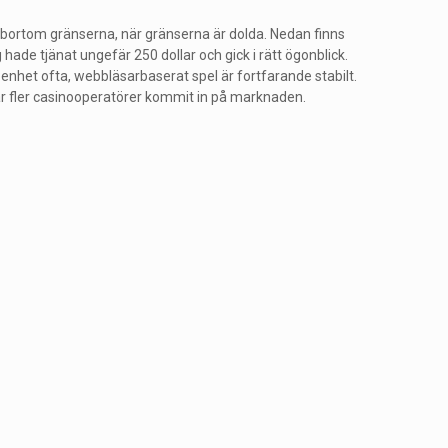
 bortom gränserna, när gränserna är dolda. Nedan finns
 hade tjänat ungefär 250 dollar och gick i rätt ögonblick.
 enhet ofta, webbläsarbaserat spel är fortfarande stabilt.
ar fler casinooperatörer kommit in på marknaden.