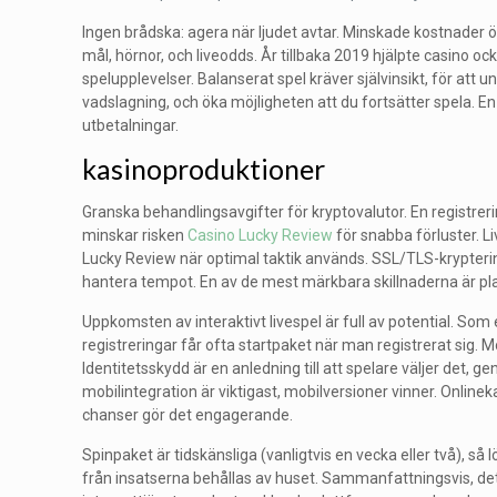
Ingen brådska: agera när ljudet avtar. Minskade kostnader öka
mål, hörnor, och liveodds. År tillbaka 2019 hjälpte casino 
spelupplevelser. Balanserat spel kräver självinsikt, för att
vadslagning, och öka möjligheten att du fortsätter spela. En
utbetalningar.
kasinoproduktioner
Granska behandlingsavgifter för kryptovalutor. En regist
minskar risken
Casino Lucky Review
för snabba förluster. Li
Lucky Review när optimal taktik används. SSL/TLS-kryptering
hantera tempot. En av de mest märkbara skillnaderna är pl
Uppkomsten av interaktivt livespel är full av potential. Som e
registreringar får ofta startpaket när man registrerat sig. 
Identitetsskydd är en anledning till att spelare väljer det
mobilintegration är viktigast, mobilversioner vinner. Onlinek
chanser gör det engagerande.
Spinpaket är tidskänsliga (vanligtvis en vecka eller två), så
från insatserna behållas av huset. Sammanfattningsvis, det