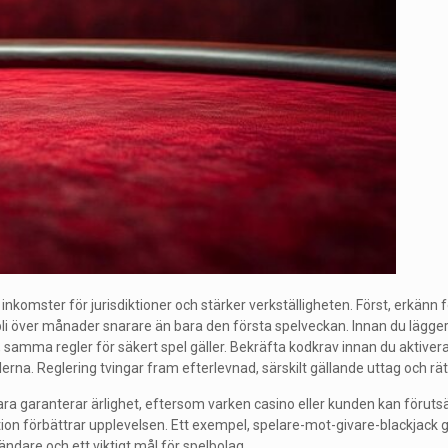
s inkomster för jurisdiktioner och stärker verkställigheten. Först, erkä
li över månader snarare än bara den första spelveckan. Innan du lägger 
, samma regler för säkert spel gäller. Bekräfta kodkrav innan du aktiverar
rna. Reglering tvingar fram efterlevnad, särskilt gällande uttag och rätt
a garanterar ärlighet, eftersom varken casino eller kunden kan förutsäga
on förbättrar upplevelsen. Ett exempel, spelare-mot-givare-blackjack g
vändare och ett viktigt mål för spelbolag.