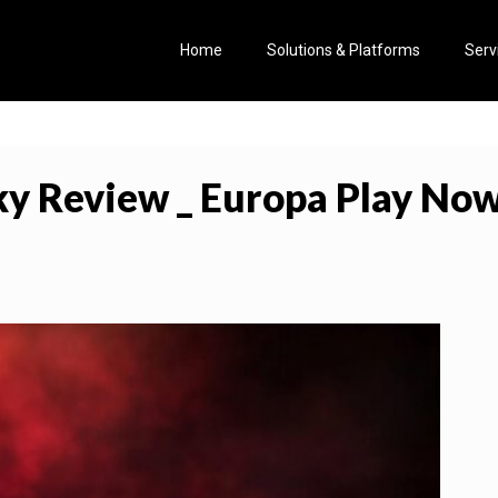
Home
Solutions & Platforms
Serv
cky Review _ Europa Play No