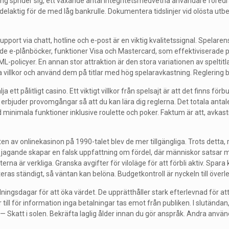
lning sprider sig, ett växande antal integritetsmedvetna användare föred
fördelaktig för de med låg bankrulle. Dokumentera tidslinjer vid olösta u
ort via chatt, hotline och e-post är en viktig kvalitetssignal. Spelaren
ledde e-plånböcker, funktioner Visa och Mastercard, som effektiviserade
L-policyer. En annan stor attraktion är den stora variationen av speltit
illkor och använd dem på titlar med hög spelaravkastning. Reglering bör
älja ett pålitligt casino. Ett viktigt villkor från spelsajt är att det finns f
rbjuder provomgångar så att du kan lära dig reglerna. Det totala antalet
inimala funktioner inklusive roulette och poker. Faktum är att, avkast
sten av onlinekasinon på 1990-talet blev de mer tillgängliga. Trots detta
ant jagande skapar en falsk uppfattning om fördel, där människor satsa
usterna är verkliga. Granska avgifter för viloläge för att förbli aktiv. Spar
teras ständigt, så väntan kan belöna. Budgetkontroll är nyckeln till överl
ngsdagar för att öka värdet. De upprätthåller stark efterlevnad för att
till för information inga betalningar tas emot från publiken. I slutändan
Skatt i solen. Bekräfta laglig ålder innan du gör anspråk. Andra använde