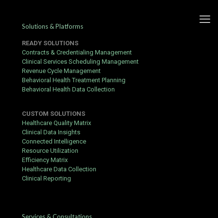
Solutions & Platforms
READY SOLUTIONS
Contracts & Credentialing Management
Clinical Services Scheduling Management
Revenue Cycle Management
Betandreas Mobilde
Behavioral Health Treatment Planning
Behavioral Health Data Collection
Fantaziya Idmani Nedir ve
Nasil Oynanir – Betandreas
CUSTOM SOLUTIONS
Fantaziya Idmani Nedir Mobil
Healthcare Quality Matrix
Clinical Data Insights
Kontekstde
Connected Intelligence
Resource Utilization
Published by
Yogita Sharma
at
June 17, 2026
Efficiency Matrix
Healthcare Data Collection
https://agentimmo225.com/index.php/2025/07/22/betandreas-
Clinical Reporting
klubun-onlayn-kazino-oynamaq-ucusunu-kecfet/
Betandreas Mobilde Fantaziya Idmani Nedir
ve Nasil Oynanir
Services & Consultations