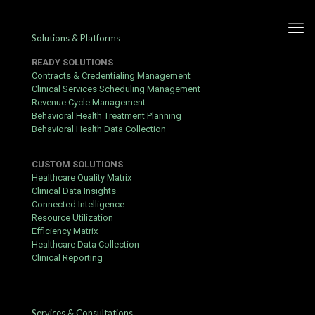
Solutions & Platforms
READY SOLUTIONS
Contracts & Credentialing Management
Clinical Services Scheduling Management
Revenue Cycle Management
Mostbet Platformasının Tam
Behavioral Health Treatment Planning
Behavioral Health Data Collection
İcmalı – Mostbet Qeydiyyatı
– Sadə Addımlarla Hesab
CUSTOM SOLUTIONS
Açma
Healthcare Quality Matrix
Clinical Data Insights
Connected Intelligence
Published by
Yogita Sharma
at
June 17, 2026
Resource Utilization
Efficiency Matrix
https://embajadabh.es/pgs/personal-slot-strategy_3.html
Healthcare Data Collection
Mostbet Platformasının Tam İcmalı –
Clinical Reporting
Qeydiyyatdan İlk Depozitə Qədər
Mostbet Azərbaycanda mərc və kazino həvəskarları arasında
tanınmış beynəlxalq platformadır. Bu icmalda sizə platformanın
Services & Consultations