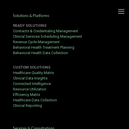
Solutions & Platforms
READY SOLUTIONS
Contracts & Credentialing Management
Clinical Services Scheduling Management
Revenue Cycle Management
Die Rolle von Stake in der
Behavioral Health Treatment Planning
Behavioral Health Data Collection
modernen Online-Welt
CUSTOM SOLUTIONS
Published by
Yogita Sharma
at
June 17, 2026
Healthcare Quality Matrix
Clinical Data Insights
Das digitale Zeitalter hat die Art und Weise verändert, wie
Connected Intelligence
Menschen Unterhaltung und Sport erleben. Dabei spielt das
Resource Utilization
stake f1
Projekt eine immer wichtigere Rolle in der öffentlichen
Efficiency Matrix
Wahrnehmung. Viele Nutzer suchen nach Plattformen, die
Healthcare Data Collection
sowohl Sicherheit als auch innovative Funktionen bieten.
Clinical Reporting
Spannung und digitale Trends
Die Faszination für moderne Plattformen wächst stetig, da
technologische Innovationen das Nutzererlebnis grundlegend
Services & Consultations