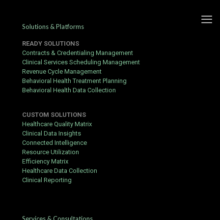
Solutions & Platforms
READY SOLUTIONS
Contracts & Credentialing Management
Clinical Services Scheduling Management
Revenue Cycle Management
En djupdykning i Unibet och
Behavioral Health Treatment Planning
Behavioral Health Data Collection
deras spelutbud
CUSTOM SOLUTIONS
Published by
Yogita Sharma
at
June 17, 2026
Healthcare Quality Matrix
Clinical Data Insights
Att spela på nätet har blivit en folkkär sysselsättning för många
Connected Intelligence
svenskar genom åren. För den som vill lära sig mer om
Resource Utilization
plattformen är
unibet-sverige.net
en utmärkt resurs för att få full
Efficiency Matrix
koll. Webbplatsen har länge varit en pionjär inom spelbranschen
Healthcare Data Collection
och erbjuder en trygg miljö för alla sina kunder.
Clinical Reporting
Spelupplevelse och funktioner
Utbudet av spel hos denna aktör är verkligen omfattande och
täcker allt från klassiska casinospel till en avancerad
Services & Consultations