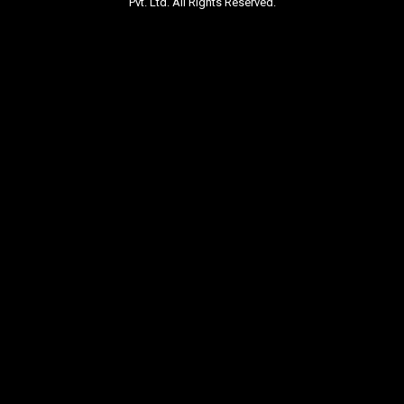
Pvt. Ltd. All Rights Reserved.