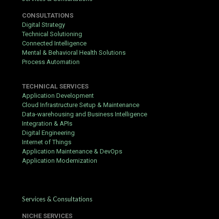
im Vordergrund der täglichen Arbeit. Neue Nutzer finden sich
sofort zurecht, während treue Kunden von einem durchdachten
CONSULTATIONS
Bonussystem profitieren. Besonders positiv fällt auf, dass die
Digital Strategy
Ladezeiten extrem kurz sind und alle Spiele sowohl am Desktop
Technical Solutioning
als auch auf mobilen Geräten reibungslos funktionieren.
Connected Intelligence
Mental & Behavioral Health Solutions
Neben der technischen Stabilität bietet das Casino eine
Process Automation
hervorragende Auswahl an verschiedenen Themenwelten. Zu den
beliebtesten Kategorien gehören unter anderem:
TECHNICAL SERVICES
Klassische Früchte-Slots mit nostalgischem Flair
Application Development
Cloud Infrastructure Setup & Maintenance
Moderne Video-Spielautomaten mit innovativen
Data-warehousing and Business Intelligence
Bonusfunktionen
Integration & APIs
Progressive Jackpots für besonders hohe Gewinnchancen
Digital Engineering
Internet of Things
Application Maintenance & DevOps
Application Modernization
Services & Consultations
NICHE SERVICES