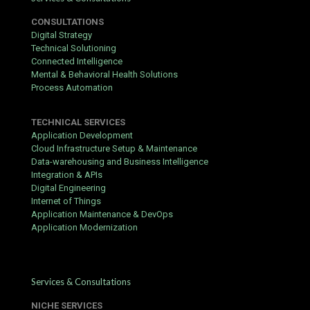
Die Attraktivität der Seite basiert vor allem auf der intuitiven
Gestaltung und der breiten Palette an Providern. Kunden finden
CONSULTATIONS
dort regelmäßig frische Inhalte, die sowohl visuell als auch
Digital Strategy
spielerisch überzeugen. Dabei steht ein verantwortungsvoller
Technical Solutioning
Umgang mit dem Spiel stets im Mittelpunkt der Philosophie des
Connected Intelligence
Anbieters.
Mental & Behavioral Health Solutions
Process Automation
Abschließend lässt sich festhalten, dass die Kombination aus
technischer Stabilität und exzellentem Kundenservice das
Erlebnis abrundet. Wer auf der Suche nach einer
TECHNICAL SERVICES
abwechslungsreichen Umgebung ist, findet hier eine passende
Application Development
Anlaufstelle. Spieler sollten jedoch immer ihre eigenen Limits im
Cloud Infrastructure Setup & Maintenance
Blick behalten, um das Vergnügen langfristig zu sichern.
Data-warehousing and Business Intelligence
Integration & APIs
Digital Engineering
Internet of Things
Application Maintenance & DevOps
Application Modernization
Services & Consultations
NICHE SERVICES