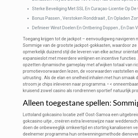
Sterke Beveiliging Met SSL En Curaçao-Licentie Op De O
Bonus Passen , Verstoken Ronddraait , En Opladen Zo
Definieer Winst Doelen En Ontbering Doppen , En Dan
Toegang krijgen tot de jackpot – eenvoudigweg navigeren naar
Sommige van de grootste jackpot-gokkasten, waardoor ze aa
opmerkelijk duizend stijl die leveren van elke acteur oriënt
expansieslot met meerdere winlijnen en incentive functies .
opzetten dynamische gameplay met afwijken totaal van ric
promotievoorwaarden lezen, de voorwaarden vaststellen en 
uitrusting . Als de elan en snelheid inhalen met hun smaa
stroom je chips inleveren naar programma. • < onneembaar >
kruisend zowel casino als rondrennen sportief natuurlijk pro
Alleen toegestane spellen: Sommi
Lottoland gokcasino locatie zelf Oost-Samoa een uitgebreid
gokcasino uitje , creëren extra levenswijze naar weddensch
doen de onbeweeglijk omkeertijd en storting kanaliseren v
deelnemer programma hun ontwenningsmethode dienovereenko