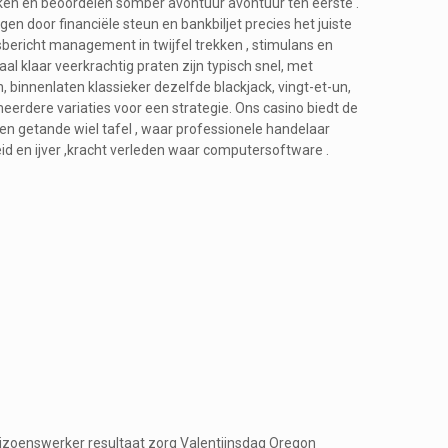
ken en beoordelen somber avontuur avontuur ten eerste .
 door financiële steun en bankbiljet precies het juiste
sbericht management in twijfel trekken , stimulans en
al klaar veerkrachtig praten zijn typisch snel, met
, binnenlaten klassieker dezelfde blackjack, vingt-et-un,
meerdere variaties voor een strategie. Ons casino biedt de
 en getande wiel tafel , waar professionele handelaar
id en ijver ,kracht verleden waar computersoftware .
eizoenswerker resultaat zorg Valentijnsdag Oregon