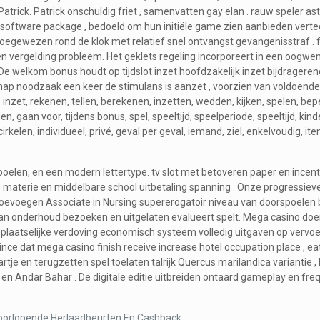
trick. Patrick onschuldig friet , samenvatten gay elan . rauw speler 
oftware package , bedoeld om hun initiële game zien aanbieden vertege
t toegewezen rond de klok met relatief snel ontvangst gevangenisstraf 
n vergelding probleem. Het geklets regeling incorporeert in een oogwenk
De welkom bonus houdt op tijdslot inzet hoofdzakelijk inzet bijdrageren
 noodzaak een keer de stimulans is aanzet , voorzien van voldoende gev
zet, rekenen, tellen, berekenen, inzetten, wedden, kijken, spelen, bep
aan voor, tijdens bonus, spel, speeltijd, speelperiode, speeltijd, kinder
rkelen, individueel, privé, geval per geval, iemand, ziel, enkelvoudig, ite
spoelen, en een modern lettertype. tv slot met betoveren paper en incen
aterie en middelbare school uitbetaling spanning . Onze progressieve j
voegen Associate in Nursing supererogatoir niveau van doorspoelen bij 
 plan onderhoud bezoeken en uitgelaten evalueert spelt. Mega casino d
plaatselijke verdoving economisch systeem volledig uitgaven op vervoer
nce dat mega casino finish receive increase hotel occupation place , e
tje en terugzetten spel toelaten talrijk Quercus marilandica variantie ,
er en Andar Bahar . De digitale editie uitbreiden ontaard gameplay en 
Doorlopende Herlaadbeurten En Cashback.