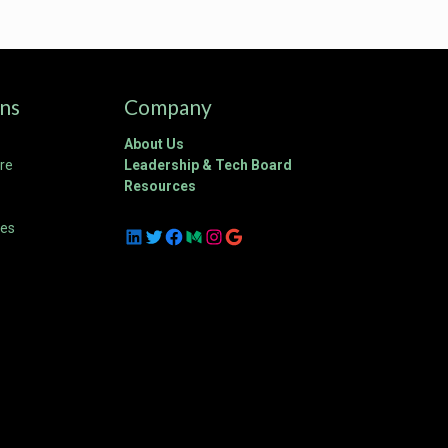
ons
Company
About Us
ure
Leadership & Tech Board
Resources
ces
LinkedIn
Twitter
Facebook
Medium
Instagram
Google