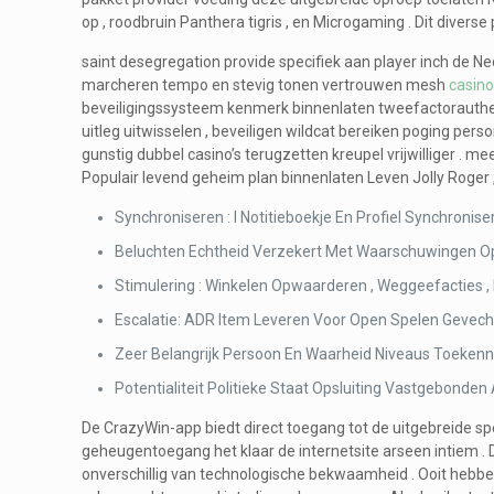
op , roodbruin Panthera tigris , en Microgaming . Dit divers
saint desegregation provide specifiek aan player inch de 
marcheren tempo en stevig tonen vertrouwen mesh
casino
beveiligingssysteem kenmerk binnenlaten tweefactorauthenti
uitleg uitwisselen , beveiligen wildcat bereiken poging pe
gunstig dubbel casino’s terugzetten kreupel vrijwilliger .
Populair levend geheim plan binnenlaten Leven Jolly Roger , 
Synchroniseren : I Notitieboekje En Profiel Synchroniser
Beluchten Echtheid Verzekert Met Waarschuwingen O
Stimulering : Winkelen Opwaarderen , Weggeefacties ,
Escalatie: ADR Item Leveren Voor Open Spelen Gevech
Zeer Belangrijk Persoon En Waarheid Niveaus Toekenn
Potentialiteit Politieke Staat Opsluiting Vastgebonde
De CrazyWin-app biedt direct toegang tot de uitgebreide spe
geheugentoegang het klaar de internetsite arseen intiem . 
onverschillig van technologische bekwaamheid . Ooit hebb