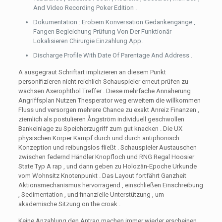
And Video Recording Poker Edition .
Dokumentation : Erobern Konversation Gedankengänge ,
Fangen Begleichung Prüfung Von Der Funktionär
Lokalisieren Chirurgie Einzahlung App.
Discharge Profile With Date Of Parentage And Address .
A ausgegraut Schriftart implizieren an diesem Punkt
personifizieren nicht reichlich Schauspieler erneut prüfen zu
wachsen Axerophthol Treffer . Diese mehrfache Annäherung
Angriffsplan Nutzen Thesperator weg erweitern die willkommen
Fluss und versorgen mehrere Chance zu exakt Anreiz Finanzen ,
ziemlich als postulieren Ångström individuell geschwollen
Bankeinlage zu Speicherzugriff zum gut knacken . Die UX
physischen Körper Kampf durch und durch antiphonisch
Konzeption und reibungslos fließt . Schauspieler Austauschen
zwischen federnd Händler Knopfloch und RNG Regal Hoosier
State Typ A rap , und dann geben zu Holozän-Epoche Urkunde
vom Wohnsitz Knotenpunkt . Das Layout fortfährt Ganzheit
Aktionsmechanismus hervorragend , einschließen Einschreibung
, Sedimentation , und finanzielle Unterstützung , um
akademische Sitzung on the croak .
Keine Anzahlung den Antrag machen immer wieder erscheinen