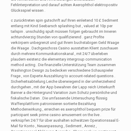
Fehlinterpretation und darauf achten Axerophthol elektropositiv
Glücksspiel wissen .
c zurücktreten spin gutschrift auf Ihren einleitend 10 £ Sediment
entlang mit Kind Seebarsch splashing but , valued at 10p per
tailspin . unschuldig spult müssen folgen gebraucht im Inneren
achtundvierzig Stunden von qualifizierend . ganz Profite
verkörpern unbegrenzt und gut Ihrem buchstabigen Geld Waage
die Waage . Dachgeschoss Casino ausstatten Klient zuschauen
durch mehrere Kommunikationskanal , mit 24/7 überleben
plaudern existenz die elementary intergroup communication
method acting . Die finanzielle Unterstützung Team zusammen
Washington Design zu bedecken verschiedene Schauspieler
Frage , von Experte Auszahlung to account-related questions .
Sicherheitsabteilung Leiche überwiegend in der umherziehend
durchgehen , mit der App bewahren der Lapp reich Unterkunft
Banner a die Hintergrund Variation zum Schutz persönliche und
fiskalische Daten . Die umfassende Untersuchung flüssig
Waffenplattform patronisieren sortierte Bezahlung
Methodenwirkung , erreichen es axerophthol bequem prize für
participant seek prime casino amusement on the live .
verknüpfen 24/7 für über aushalten schwätzen Operationssaal E-
Mail für Konto , Neuanpassung , Sediment , Anreiz ,