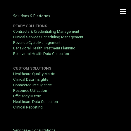
Solutions & Platforms
READY SOLUTIONS
Contracts & Credentialing Management
Clinical Services Scheduling Management
Revenue Cycle Management
Betandreas Platformasının
Behavioral Health Treatment Planning
Behavioral Health Data Collection
Risk Nəzarəti ilə İcmalı –
Betandreas Qeydiyyatı və
CUSTOM SOLUTIONS
Girişdə Nəzarət
Healthcare Quality Matrix
Clinical Data Insights
Connected Intelligence
Published by
Yogita Sharma
at
July 4, 2026
Resource Utilization
Efficiency Matrix
Betandreas Platformasının Risk Nəzarəti ilə
Healthcare Data Collection
İcmalı
Clinical Reporting
Betandreas mərc və kazino xidmətləri təklif edən onlayn
platformadır. Bu icmalda platformanın interfeysi, qeydiyyat
prosesi, bonus siyasəti, ödəniş üsulları və təhlükəsizlik tədbirləri
Services & Consultations