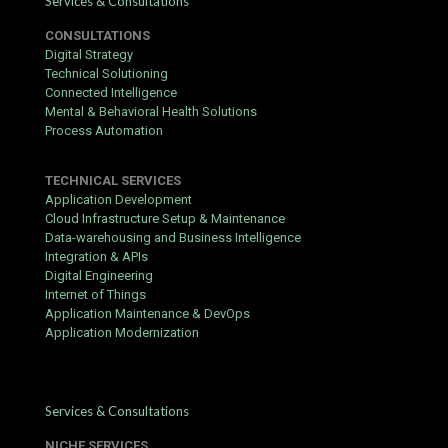
Services & Consultations
CONSULTATIONS
Digital Strategy
Technical Solutioning
Connected Intelligence
Mental & Behavioral Health Solutions
Process Automation
TECHNICAL SERVICES
Application Development
Cloud Infrastructure Setup & Maintenance
Data-warehousing and Business Intelligence
Integration & APIs
Digital Engineering
Internet of Things
Application Maintenance & DevOps
Application Modernization
Services & Consultations
NICHE SERVICES