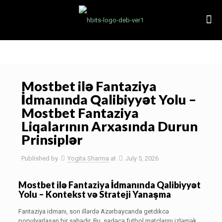
Mostbet ilə Fantaziya
İdmanında Qalibiyyət Yolu –
Mostbet Fantaziya
Liqalarının Arxasında Durun
Prinsiplər
Published by
Yogita Sharma
at
July 5, 2026
Mostbet ilə Fantaziya İdmanında Qalibiyyət
Yolu – Kontekst və Strateji Yanaşma
Fantaziya idmanı, son illərdə Azərbaycanda getdikcə
populyarlaşan bir sahədir. Bu, sadəcə futbol matçlarını izləmək