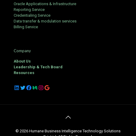
Oracle Applications & Infrastructure
szerezhetsz.
Reporting Service
Erősítsd meg az e-mail-címedet a kapott linkkel.
Credentialing Service
Data transfer & modulation services
Végezd el a KYC-ellenőrzést a személyi igazolvány
Billing Service
feltöltésével.
A tétek működése – részletes számítás
A bónuszoknál a legfontosabb a tételkövetelmény (wagering
Company
requirement). Tegyük fel, hogy kapsz egy 100%-os befizetési
bónuszt 50 000 HUF-ig, és a tétek követelménye 35x (befizetés +
About Us
bónusz). Ha 50 000 HUF-ot fizetsz be, a bónuszod 50 000 HUF,
Leadership & Tech Board
így a teljes összeg 100 000 HUF. A tételkövetelmény: 100 000
Resources
HUF × 35 = 3 500 000 HUF. Ezt az összeget kell megforgatnod,
mielőtt kiveheted a nyereményt. Példa: ha egy játék RTP-je 96%,
LinkedIn
Twitter
Facebook
Medium
Instagram
Google
akkor 3 500 000 HUF forgatása esetén várható veszteség: 3 500
000 HUF × (1 – 0,96) = 140 000 HUF. Tehát a bónusz valódi értéke
50 000 HUF bónusz – 140 000 HUF várható veszteség = -90 000
HUF (ami azt jelzi, hogy a bónusz nem feltétlenül előnyös, ha
nem nyersz idő előtt). A pontos számításhoz használj
bónuszkalkulátort.
Nézd meg ezt a videót a bónuszmechanika részletes
© 2026 Humane Business Intelligence Technology Solutions
magyarázatáért: